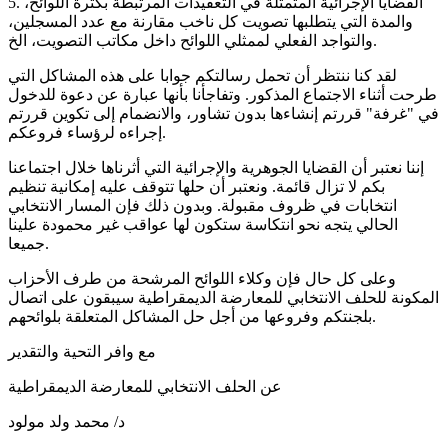
5. القضايا الإجرائية المتمثلة في التعقيدات المرتبطة بكثرة اللوائح،
والمدة التي يتطلبها تصويت كل ناخب مقارنة مع عدد المسجلين،
والتواجد الفعلي لممثلي اللوائح داخل مكاتب التصويت، الخ.
لقد كنا ننتظر أن تحمل رسالتكم جوابا على هذه المشاكل التي
طرحت أثناء الاجتماع المذكور. وتفاجأنا بأنها عبارة عن دعوة للدخول
في "غرفة" قررتم إنشاءها بدون تشاور، والانضمام إلى تكوين قررتم
إجراءه لرؤساء فروعكم.
إننا نعتبر أن القضايا الجوهرية والإجرائية التي أثرناها خلال اجتماعنا
بكم لا تزال قائمة. ونعتبر أن حلها تتوقف عليه إمكانية تنظيم
انتخابات في ظروف مقبولة. وبدون ذلك فإن المسار الانتخابي
الحالي يتجه نحو انتكاسة ستكون لها عواقب غير محمودة علينا
جميعا.
وعلى كل حال فإن وكلاء اللوائح المرشحة من طرف الأحزاب
المكونة للحلف الانتخابي للمعارضة الديمقراطية سيبقون على اتصال
بلجنتكم وفروعها من أجل حل المشاكل المتعلقة بلوائحهم.
مع وافر التحية والتقدير
عن الحلف الانتخابي للمعارضة الديمقراطية
د/ محمد ولد مولود