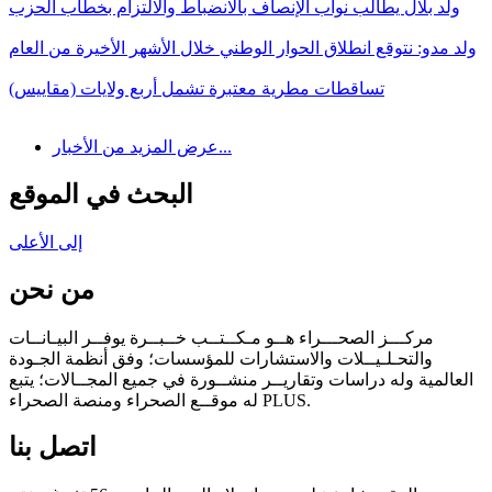
ولد بلال يطالب نواب الإنصاف بالانضباط والالتزام بخطاب الحزب
ولد مدو: نتوقع انطلاق الحوار الوطني خلال الأشهر الأخيرة من العام
تساقطات مطرية معتبرة تشمل أربع ولايات (مقاييس)
عرض المزيد من الأخبار...
البحث في الموقع
إلى الأعلى
من نحن
مركـــز الصحـــراء هــو مـكــتــب خــبــرة يوفــر البيـانــات
والتحـلـيــلات والاستشارات للمؤسسات؛ وفق أنظمة الجـودة
العالمية وله دراسات وتقاريــر منشــورة في جميع المجــالات؛ يتبع
له موقــع الصحراء ومنصة الصحراء PLUS.
اتصل بنا