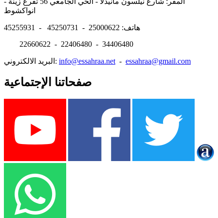
المقر: شارع نيلسون مانيدلا - الحي الجامعي 56 تفرغ زينة -
انواكشوط
هاتف: 25000622 - 45250731 - 45255931
22660622 - 22406480 - 34406480
essahraa@gmail.com
-
info@essahraa.net
البريد الالكتروني:
صفحاتنا الإجتماعية