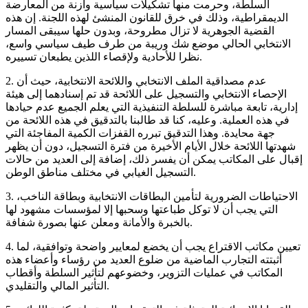
السلطة، وحرمت منها تشكيلات سياسية وازنة من المعارضة
الديمقراطية، وذلك في خرق للقانون المنشئ لهذه اللجنة. إن هذه
القضية الجوهرية لا تزال مطروحة، وبدون حلها سيبقى المسار
الانتخابي الحالي موضع شك وريبة من طرف طيف سياسي واسع،
نظرا للأحادية ولإقصاء اللذين يطبعان تسييره.
2. عدم مصداقية الملف الانتخابي واللائحة الانتخابية، حيث أن
الإحصاء الانتخابي والتسجيل على اللائحة قد تم إسنادهما إلى هيئة
إدارية، تابعة مباشرة للسلطة التنفيذية التي يعلم الجميع عدم حيادها
في هذه العملية. وعليه، كنا قد طالبنا بالتدقيق في هذه اللائحة من
جهة محايدة. وهذا التدقيق تبرره القفزات الكمية المفاجئة التي
شهدتها اللائحة خلال الأيام الأخيرة من فترة التسجيل، دون أن يظهر
إقبال على المكاتب يمكن أن يفسر ذلك، إضافة إلى العديد من حالات
التسجيل الغيابي في مختلف مناطق الوطن.
3. الاحتياطات الضرورية لتأمين البطاقات الانتخابية وبطاقة الناخب،
التي يجب أن لا توكل طباعتها وسحبها إلا لمؤسسات مشهود لها
بالخبرة والأمانة ومعلن عنها بصورة شفافة.
4. تعيين مكاتب الاقتراع يجب أن يخضع لمعايير واضحة وتوافقية، لما
أثبتته التجارب الماضية من ضلوع العديد من رؤساء وأعضاء هذه
المكاتب في عمليات التزوير، وخضوعهم لتأثير السلطة وأقطاب
التأثير المالي والتقليدي.