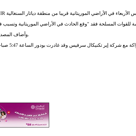
وأضاف المصدر أن رفات الطيار الذي مات على الفور تم إرساله إلى روصو موريتانيا.
الطائرة الصغي