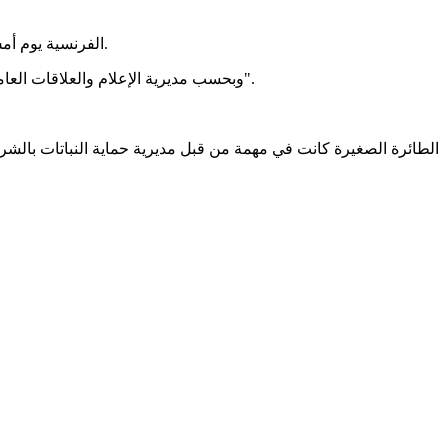
تحطمت طائرة مدنية مسجلة برقم F-GOKZ، مملوكة لشركة MID AIR الفرنسية يوم أمس الأربعاء في الأراضي الموريتانية قريبا من منطقة دياتار السنغالية.
وبحسب مديرية الإعلام والعلاقات العامة للقوات المسلحة فقد "وقع الحادث في الأراضي الموريتانية وتسبب في مقتل قائد الطائرة وهو فرنسي الجنسية يدعى جان لوسيان بوريس".