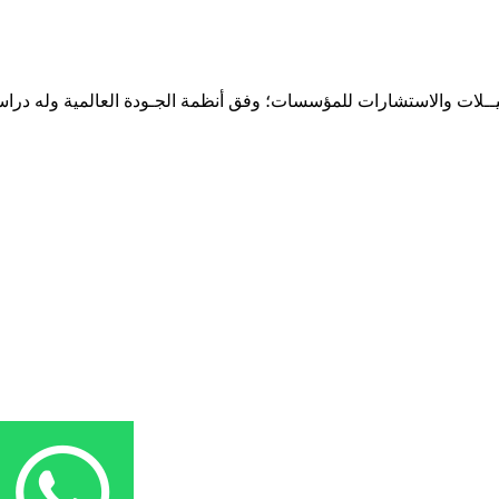
حـلـيــلات والاستشارات للمؤسسات؛ وفق أنظمة الجـودة العالمية وله درا
المقر: شارع نيلسون مانيدلا - الحي الجامعي 56 تفرغ زينة - انواكشوط