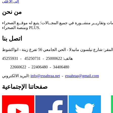
إلى الأعلى
من نحن
سات وتقاريــر منشــورة في جميع المجــالات؛ يتبع له موقــع الصحراء
ومنصة الصحراء PLUS.
اتصل بنا
هاتف: 25000622 - 45250731 - 45255931
22660622 - 22406480 - 34406480
essahraa@gmail.com
-
info@essahraa.net
البريد الالكتروني:
صفحاتنا الإجتماعية