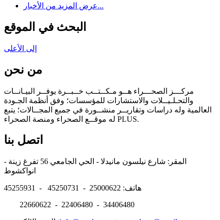
عرض المزيد من الأخبار...
البحث في الموقع
إلى الأعلى
من نحن
مركـــز الصحـــراء هــو مـكــتــب خــبــرة يوفــر البيـانــات
والتحـلـيــلات والاستشارات للمؤسسات؛ وفق أنظمة الجـودة
العالمية وله دراسات وتقاريــر منشــورة في جميع المجــالات؛ يتبع
له موقــع الصحراء ومنصة الصحراء PLUS.
اتصل بنا
المقر: شارع نيلسون مانيدلا - الحي الجامعي 56 تفرغ زينة -
انواكشوط
هاتف: 25000622 - 45250731 - 45255931
22660622 - 22406480 - 34406480