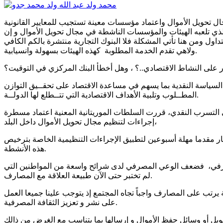
تحويل الأموال واعتماد مؤسسات معينة تستجيب للمعايير القانونية
ذي تلعبه الهيئات والمؤسسات الناشطة في مجال تحويل الأموال و إن
اول ومن هنا تأتي المشكلة فلا البنوك التجارية منتشرة بالكم الكافي
ولاهي تقدم الخدمة المطلوبة كهذه الهيئات بسهولة وانسيابية.
ار على النشاط الاقتصادي..؟ ، وهل أخطأ البنك المركزي في التوقيت؟
 السياسة النقدية بما يسهم في مساعدة الاقتصاد على تحقــيق التوازن
المطــلوب وتلبية الأهداف الاقتصادية التي تتــطلع لها الدولــة.
لى التسرب النقدي، قررت السلطات الموريتانية المعنية اعتماد مسطرة
إجراءات لتنظيم مجال تحويل الأموال داخل البلد،
ار مقدما مهلة أسبوعين لتطبيق الإجراءات التنظيمية الخاصة بترخيص
هذه الأنشطة.
مصرفي، فضعف الوعي المصرفي لدى شرائح واسعة من المواطنين التي
لم تختبر حتى الآن طبيعة العلاقة مع المصارف.
يرتب على المصارف واجباً تجاه المجتمع إذ يتوجب علينا جميعا العمل
على نشر و تعزيز الثقافة المصرفية.