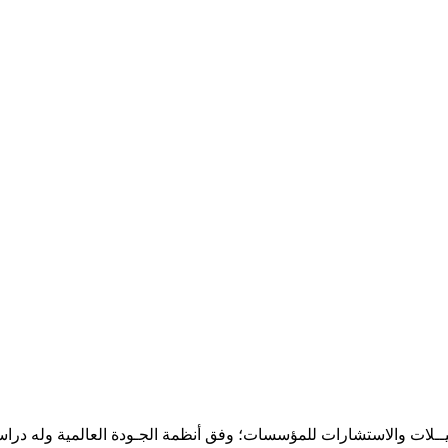
حـلـيــلات والاستشارات للمؤسسات؛ وفق أنظمة الجـودة العالمية وله درا