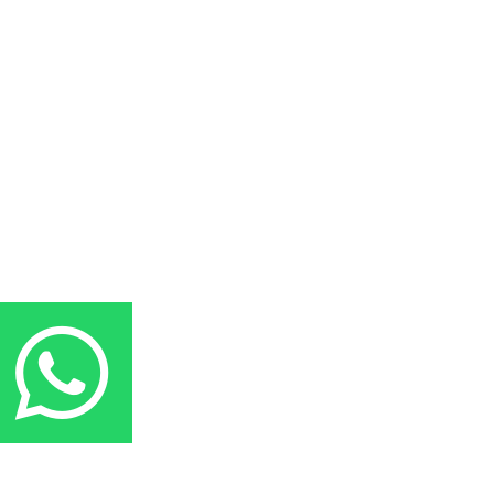
المقر: شارع نيلسون مانيدلا - الحي الجامعي 56 تفرغ زينة - انواكشوط