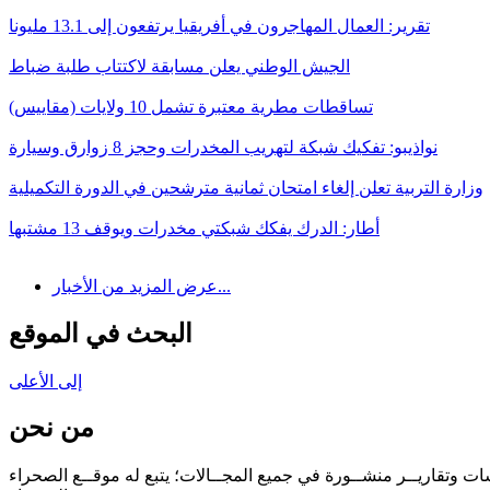
تقرير: العمال المهاجرون في أفريقيا يرتفعون إلى 13.1 مليونا
الجيش الوطني يعلن مسابقة لاكتتاب طلبة ضباط
تساقطات مطرية معتبرة تشمل 10 ولايات (مقاييس)
نواذيبو: تفكيك شبكة لتهريب المخدرات وحجز 8 زوارق وسيارة
وزارة التربية تعلن إلغاء امتحان ثمانية مترشحين في الدورة التكميلية
أطار: الدرك يفكك شبكتي مخدرات ويوقف 13 مشتبها
عرض المزيد من الأخبار...
البحث في الموقع
إلى الأعلى
من نحن
سات وتقاريــر منشــورة في جميع المجــالات؛ يتبع له موقــع الصحراء