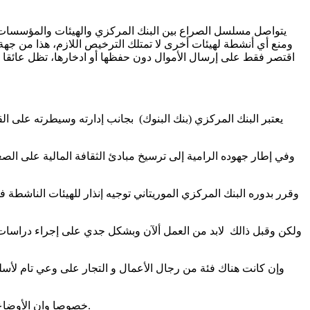
يتواصل مسلسل الصراع بين البنك المركزي والهيئات والمؤسسات ا
ومنع أي أنشطة لهيئات أخرى لا تمتلك الترخيص اللازم، هذا من جه
اقتصر فقط على إرسال الأموال دون حفظها أو ادخارها، تظل عائقا دون
يعتبر البنك المركزي (بنك البنوك) بجانب إدارته وسيطرته على ال
وفي إطار جهوده الرامية إلى ترسيخ مبادئ الثقافة المالية على الص
وقرر بدوره البنك المركزي الموريتاني توجيه إنذار للهيئات الناشط
ولكن وقبل ذالك لابد من العمل ألآن وبشكل جدي على إجراء دراسات
وإن كانت هناك فئة من رجال الأعمال و التجار على وعي تام لأسلو
خصوصا وان الأوضاع الاقتصادية للبلد تستلزم البحث المستمر الدقيق العلمي عن وسائلا لتمويل أو وسائل حفظ الأموال و إرسالها بما يتناسب مع الغرض من ذالك.