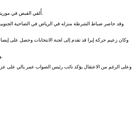
أُلقي القبض في موريتانيا على المرشح لعضوية الجمعية الوطنية بيرام ولد اعبيد من قبل الشرطة الثلاثاء 7 أغسطس. بيرام هو زعيم الحركة المناهضة للعبودية إيرا.
وقد حاصر ضباط الشرطة منزله في الرياض في الضاحية الجنوبية ل
وكان زعيم حركة إيرا قد تقدم إلى لجنة الانتخابات وحصل على إيصا
وكان بيرام ولد أعبيد وحركته قد تحالفوا مع الحزب القومي "الصواب" لخوض الانتخابات البرلمانية والإقليمية والمحلية القادمة في أول سبتمبر.
وعلى الرغم من الاعتقال يؤكد نائب رئيس الصواب عمر يالي على عزم ا