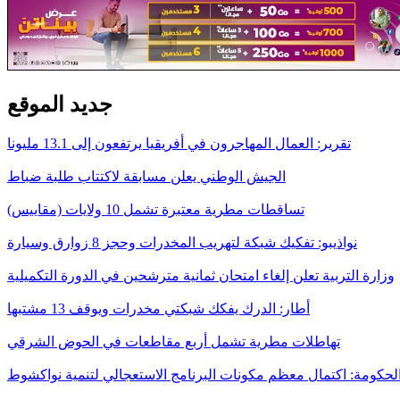
جديد الموقع
تقرير: العمال المهاجرون في أفريقيا يرتفعون إلى 13.1 مليونا
الجيش الوطني يعلن مسابقة لاكتتاب طلبة ضباط
تساقطات مطرية معتبرة تشمل 10 ولايات (مقاييس)
نواذيبو: تفكيك شبكة لتهريب المخدرات وحجز 8 زوارق وسيارة
وزارة التربية تعلن إلغاء امتحان ثمانية مترشحين في الدورة التكميلية
أطار: الدرك يفكك شبكتي مخدرات ويوقف 13 مشتبها
تهاطلات مطرية تشمل أربع مقاطعات في الحوض الشرقي
لحكومة: اكتمال معظم مكونات البرنامج الاستعجالي لتنمية نواكشوط