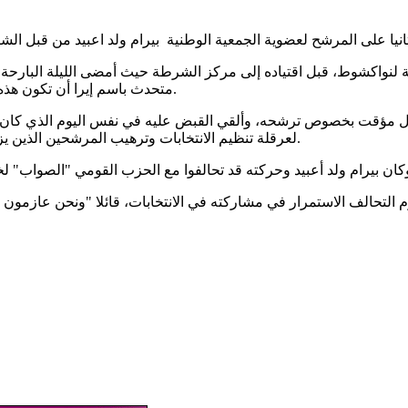
نواكشوط، قبل اقتياده إلى مركز الشرطة حيث أمضى الليلة البارحة، و
متحدث باسم إيرا أن تكون هذه الشكوى هي سبب الاعتقال قائلا إن الأمر عبارة عن اضطهاد سياسي.
ل مؤقت بخصوص ترشحه، وألقي القبض عليه في نفس اليوم الذي كان ينتظ
لعرقلة تنظيم الانتخابات وترهيب المرشحين الذين يزعجون السلطة، وفقا لتوري بله، رئيس العلاقات الخارجية في الحركة.
لتحالف الاستمرار في مشاركته في الانتخابات، قائلا "ونحن عازمون على