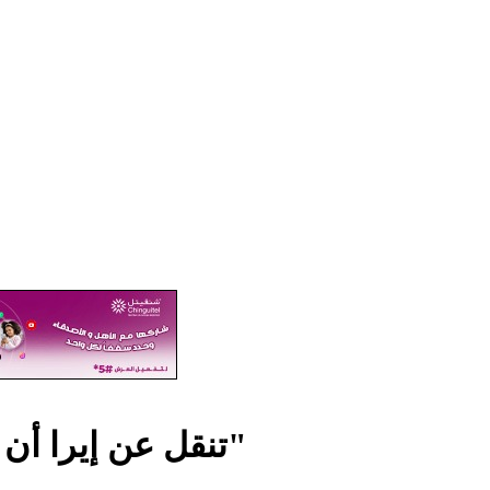
RFI تنقل عن إيرا أن وقف بيرام "اضطهاد سياسي"