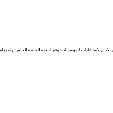
حـلـيــلات والاستشارات للمؤسسات؛ وفق أنظمة الجـودة العالمية وله درا
المقر: شارع نيلسون مانيدلا - الحي الجامعي 56 تفرغ زينة - انواكشوط