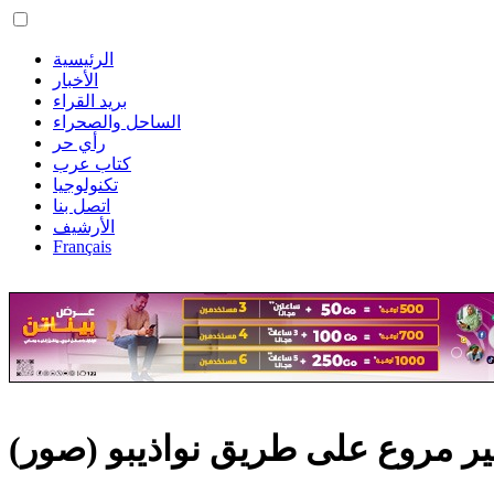
الرئيسية
الأخبار
بريد القراء
الساحل والصحراء
رأي حر
كتاب عرب
تكنولوجيا
اتصل بنا
الأرشيف
Français
 مروع على طريق نواذيبو (صور)