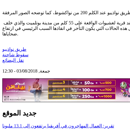
حادث السير الذي تداول صوره النشطاء على شبكات التواصل الاجتماعي بشكل واسع، يعيد للاذهان حادثا مماثلا وقع على طريق الأمل عند قرية لغشيوات الواقعة على 55 كلم من مدينة بوتلميت والذي خلف
هذه الحالات التي يكون التأخر في انقاذها السبب الرئيسي في ارتفاع
ضحاياها.
طريق نواذيبو
سقوط شاحنة
نقل البضائع
جمعة, 03/08/2018 - 12:30
جديد الموقع
تقرير: العمال المهاجرون في أفريقيا يرتفعون إلى 13.1 مليونا