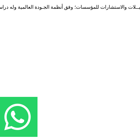
حـلـيــلات والاستشارات للمؤسسات؛ وفق أنظمة الجـودة العالمية وله درا
المقر: شارع نيلسون مانيدلا - الحي الجامعي 56 تفرغ زينة - انواكشوط