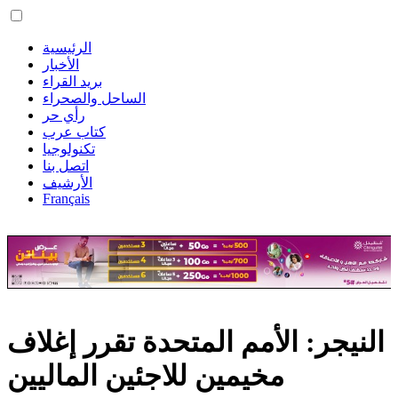
الرئيسية
الأخبار
بريد القراء
الساحل والصحراء
رأي حر
كتاب عرب
تكنولوجيا
اتصل بنا
الأرشيف
Français
النيجر: الأمم المتحدة تقرر إغلاف
مخيمين للاجئين الماليين