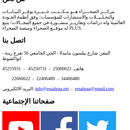
مركـــز الصحـــراء هــو مـكــتــب خــبــرة يوفــر البيـانــات
والتحـلـيــلات والاستشارات للمؤسسات؛ وفق أنظمة الجـودة
العالمية وله دراسات وتقاريــر منشــورة في جميع المجــالات؛ يتبع
له موقــع الصحراء ومنصة الصحراء PLUS.
اتصل بنا
المقر: شارع نيلسون مانيدلا - الحي الجامعي 56 تفرغ زينة -
انواكشوط
هاتف: 25000622 - 45250731 - 45255931
22660622 - 22406480 - 34406480
essahraa@gmail.com
-
info@essahraa.net
البريد الالكتروني:
صفحاتنا الإجتماعية