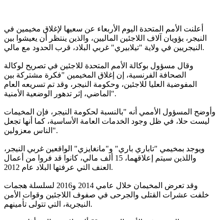
أعلنت الأمم المتحدة اليوم الأربعاء عن سعيها لإغلاق مخيمين في
النيجر، يؤويان آلاف اللاجئين الماليين، والذين ينتظر أن يعيشوا بين
النيجريين في ولاية "تيلابيري" غربي البلاد، قرب الحدود مع مالي.
وقال مسؤول بوكالة الأمم المتحدة للاجئين في تصريح لوكالة
الصحافة الفرنسية، إن إغلاق المخيمين "فكرة مشتركة بين
المفوضية العليا للاجئين، وحكومة النيجر، وقد تم تسريعه العام
الماضي، إثر تدهور الوضعية الأمنية".
وأوضح المسؤول الأممي أنه "بالنسبة لحكومة النيجر، فإن المخيمات
ليست حلا، في ظل وجود الخدمات العامة الأساسية، كما أنها تجعل
الناس معزولين".
ويوجد بمخيمي "تاباري باري" و"مانغايزي" الواقعين غربي النيجر،
واللذين سيتم إعلاقهما، 15 ألف مالي، كانوا قد فروا من أعمال
العنف التي عرفتها البلاد عام 2012.
وقد تعرض المخيمان خلال عامي 2014 و2016 لسلسلة هجمات
خلفت عشرات القتلى والجرحى في صفوف اللاجئين وقوات الأمن
النيجرية، التي تتولى تأمينهم.