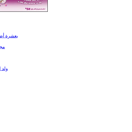
بعشرة أضع
مجل
ولد 