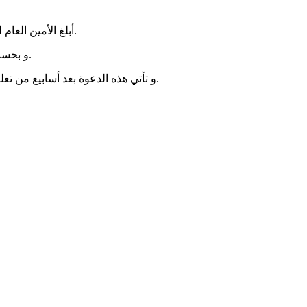
أبلغ الأمين العام لوزارة الصحة اليوم الخميس قادة نقابات الأطباء بموعد اجتماع مع الرئيس محمد ولد عبد العزيز في القصر الرئاسي بنواكشوط الثلاثاء المقبل.
و بحسب مصادر مطلعة تحدثت للصحراء فإن الدعوة وجهت بالأساس لنقابة الأطباء العامين و نقابة الاطباء الأخصائيين فيما استثنت النقابات الأخرى.
و تأتي هذه الدعوة بعد أسابيع من تعليق الأطباء لإضرابهم عن العمل تزامنا مع انعقاد القمة الافريقية في نواكشوط، و تمديدها أسبوعين إضافيين بدعوة من الرئيس ولد عبد العزيز.