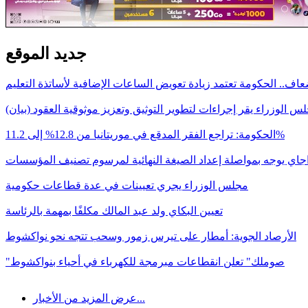
جديد الموقع
اف.. الحكومة تعتمد زيادة تعويض الساعات الإضافية لأساتذة التعليم
س الوزراء يقر إجراءات لتطوير التوثيق وتعزيز موثوقية العقود (بيان)
الحكومة: تراجع الفقر المدقع في موريتانيا من 12.8% إلى 11.2%
اجاي يوجه بمواصلة إعداد الصيغة النهائية لمرسوم تصنيف المؤسسات
مجلس الوزراء يجري تعيينات في عدة قطاعات حكومية
تعيين البكاي ولد عبد المالك مكلفًا بمهمة بالرئاسة
الأرصاد الجوية: أمطار على تيرس زمور وسحب تتجه نحو نواكشوط
"صوملك" تعلن انقطاعات مبرمجة للكهرباء في أحياء بنواكشوط
عرض المزيد من الأخبار...