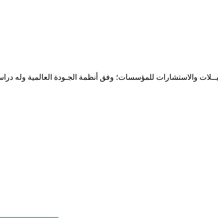
حـلـيــلات والاستشارات للمؤسسات؛ وفق أنظمة الجـودة العالمية وله درا
المقر: شارع نيلسون مانيدلا - الحي الجامعي 56 تفرغ زينة - انواكشوط