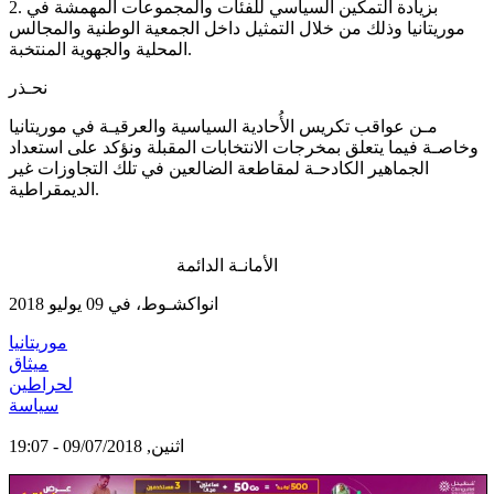
2. بزيادة التمكين السياسي للفئات والمجموعات المهمشة في
موريتانيا وذلك من خلال التمثيل داخل الجمعية الوطنية والمجالس
المحلية والجهوية المنتخبة.
نحـذر
مـن عواقب تكريس الأُحادية السياسية والعرقيـة في موريتانيا
وخاصـة فيما يتعلق بمخرجات الانتخابات المقبلة ونؤكد على استعداد
الجماهير الكادحـة لمقاطعة الضالعين في تلك التجاوزات غير
الديمقراطية.
الأمانـة الدائمة
انواكشـوط، في 09 يوليو 2018
موريتانيا
ميثاق
لحراطين
سياسة
اثنين, 09/07/2018 - 19:07