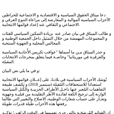
دعا ميثاق الحقوق السياسية و الاقتصادية و الاجتماعية للحراطين
الأحزاب السياسية الموالية و المعارضة إلى مراعاة التنوع العرقي و
الاجتماعي و الثقافي عند إعداد قوائمها الانتخابية.
و طالب الميثاق في بيان صادر عنه بزيادة التمكين السياسي للفئات
و المجموعات المهمشة من خلال التمثيل داخل الجمعية الوطنية و
المجالس المحلية و الجهوية المنتخبة.
و حذر الميثاق مـن ما أسماها "عواقب تكريس الأُحادية السياسية
والعرقيـة في موريتانيا" وخاصـة فيما يتعلق بمخرجات الانتخابات
المقبلة.
و في ما يلي نص البيان:
تُوشك الأحزاب السياسية في بلادنا، على إعــلان قوائمها الانتخابية
استعدادا للاستحقاقات المُقبلة (سبتمبر 2018) و تكشف طبيعة
التفاهمات المُعبر عنها داخـل الأطراف الحزبيـة والكُتل السياسية
الوازنة إلى ترجيح الكفة لفائـدة الأطر التقليدية من قبليـة وجهوية
وتجـار على حساب شعارات الوطنية، الاصلاح والتغيير التي طالما
رفعتها هذه الأحزاب طيلة فتـرات طويلة.
إن القوائم المُرشحَـة والتي جرى تعميمها في الوقت الراهـن؛ تؤكــد