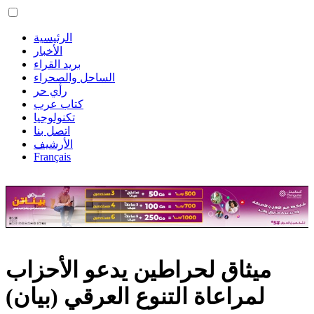
الرئيسية
الأخبار
بريد القراء
الساحل والصحراء
رأي حر
كتاب عرب
تكنولوجيا
اتصل بنا
الأرشيف
Français
ميثاق لحراطين يدعو الأحزاب
لمراعاة التنوع العرقي (بيان)