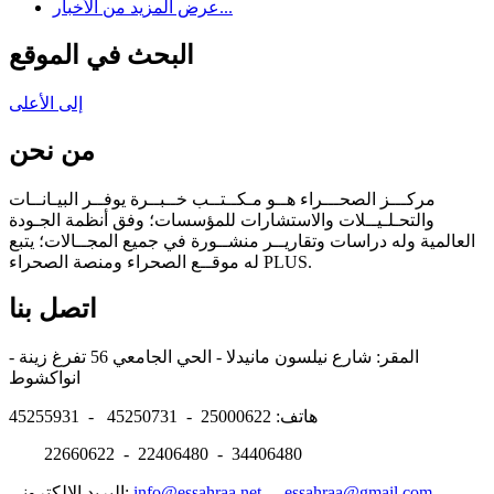
عرض المزيد من الأخبار...
البحث في الموقع
إلى الأعلى
من نحن
مركـــز الصحـــراء هــو مـكــتــب خــبــرة يوفــر البيـانــات
والتحـلـيــلات والاستشارات للمؤسسات؛ وفق أنظمة الجـودة
العالمية وله دراسات وتقاريــر منشــورة في جميع المجــالات؛ يتبع
له موقــع الصحراء ومنصة الصحراء PLUS.
اتصل بنا
المقر: شارع نيلسون مانيدلا - الحي الجامعي 56 تفرغ زينة -
انواكشوط
هاتف: 25000622 - 45250731 - 45255931
22660622 - 22406480 - 34406480
essahraa@gmail.com
-
info@essahraa.net
البريد الالكتروني: