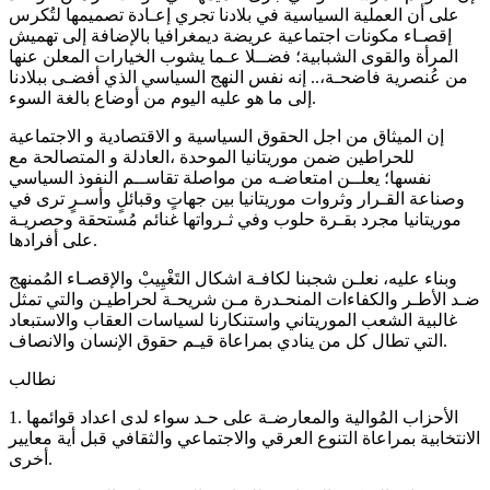
على أن العملية السياسية في بلادنا تجري إعـادة تصميمها لتُكرس
إقصـاء مكونات اجتماعية عريضة ديمغرافيا بالإضافة إلى تهميش
المرأة والقوى الشبابية؛ فضــلا عـما يشوب الخيارات المعلن عنها
من عُنصرية فاضحـة،.. إنه نفس النهج السياسي الذي أفضـى ببلادنا
إلى ما هو عليه اليوم من أوضاع بالغة السوء.
إن الميثاق من اجل الحقوق السياسية و الاقتصادية و الاجتماعية
للحراطين ضمن موريتانيا الموحدة ،العادلة و المتصالحة مع
نفسها؛ يعلــن امتعاضـه من مواصلة تقاســم النفوذ السياسي
وصناعة القـرار وثروات موريتانيا بين جهاتٍ وقبائلٍ وأسـرٍ ترى في
موريتانيا مجرد بقـرة حلوب وفي ثـرواتها غنائم مُستحقة وحصريـة
على أفرادها.
وبناء عليه، نعلـن شجبنا لكافـة اشكال التَغْيِيبْ والإقصـاء المُمنهج
ضـد الأطـر والكفاءات المنحـدرة مـن شريحـة لحراطيـن والتي تمثل
غالبية الشعب الموريتاني واستنكارنا لسياسات العقاب والاستبعاد
التي تطال كل من ينادي بمراعاة قيـم حقوق الإنسان والانصاف.
نطالب
1. الأحزاب المُوالية والمعارضـة على حـد سواء لدى اعداد قوائمها
الانتخابية بمراعاة التنوع العرقي والاجتماعي والثقافي قبل أية معايير
أخرى.