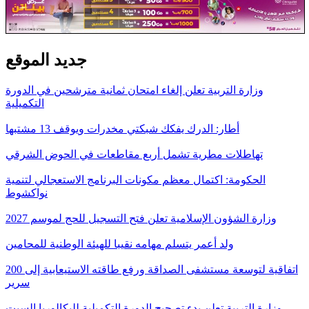
جديد الموقع
وزارة التربية تعلن إلغاء امتحان ثمانية مترشحين في الدورة
التكميلية
أطار: الدرك يفكك شبكتي مخدرات ويوقف 13 مشتبها
تهاطلات مطرية تشمل أربع مقاطعات في الحوض الشرقي
الحكومة: اكتمال معظم مكونات البرنامج الاستعجالي لتنمية
نواكشوط
وزارة الشؤون الإسلامية تعلن فتح التسجيل للحج لموسم 2027
ولد أعمر يتسلم مهامه نقيبا للهيئة الوطنية للمحامين
اتفاقية لتوسعة مستشفى الصداقة ورفع طاقته الاستيعابية إلى 200
سرير
وزارة التربية تعلن بدء تصحيح الدورة التكميلية للبكالوريا السبت