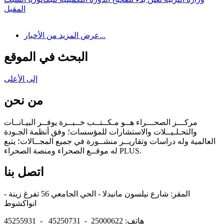
المقبل
عرض المزيد من الأخبار...
البحث في الموقع
إلى الأعلى
من نحن
مركـــز الصحـــراء هــو مـكــتــب خــبــرة يوفــر البيـانــات
والتحـلـيــلات والاستشارات للمؤسسات؛ وفق أنظمة الجـودة
العالمية وله دراسات وتقاريــر منشــورة في جميع المجــالات؛ يتبع
له موقــع الصحراء ومنصة الصحراء PLUS.
اتصل بنا
المقر: شارع نيلسون مانيدلا - الحي الجامعي 56 تفرغ زينة -
انواكشوط
هاتف: 25000622 - 45250731 - 45255931