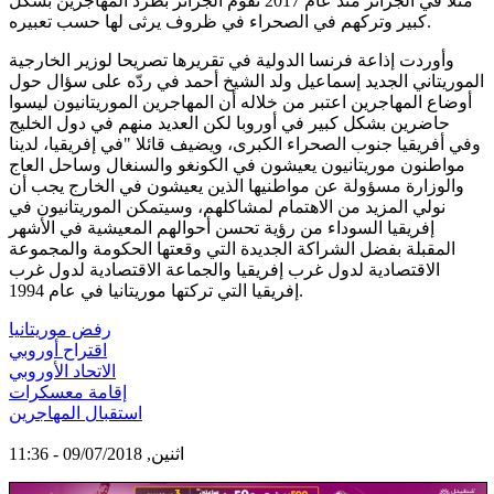
مثلا في الجزائر منذ عام 2017 تقوم الجزائر بطرد المهاجرين بشكل
كبير وتركهم في الصحراء في ظروف يرثى لها حسب تعبيره.
وأوردت إذاعة فرنسا الدولية في تقريرها تصريحا لوزير الخارجية
الموريتاني الجديد إسماعيل ولد الشيخ أحمد في ردّه على سؤال حول
أوضاع المهاجرين اعتبر من خلاله أن المهاجرين الموريتانيون ليسوا
حاضرين بشكل كبير في أوروبا لكن العديد منهم في دول الخليج
وفي أفريقيا جنوب الصحراء الكبرى، ويضيف قائلا "في إفريقيا، لدينا
مواطنون موريتانيون يعيشون في الكونغو والسنغال وساحل العاج
والوزارة مسؤولة عن مواطنيها الذين يعيشون في الخارج يجب أن
نولي المزيد من الاهتمام لمشاكلهم، وسيتمكن الموريتانيون في
إفريقيا السوداء من رؤية تحسن أحوالهم المعيشية في الأشهر
المقبلة بفضل الشراكة الجديدة التي وقعتها الحكومة والمجموعة
الاقتصادية لدول غرب إفريقيا والجماعة الاقتصادية لدول غرب
إفريقيا التي تركتها موريتانيا في عام 1994.
رفض موريتانيا
اقتراح أوروبي
الاتحاد الأوروبي
إقامة معسكرات
استقبال المهاجرين
اثنين, 09/07/2018 - 11:36