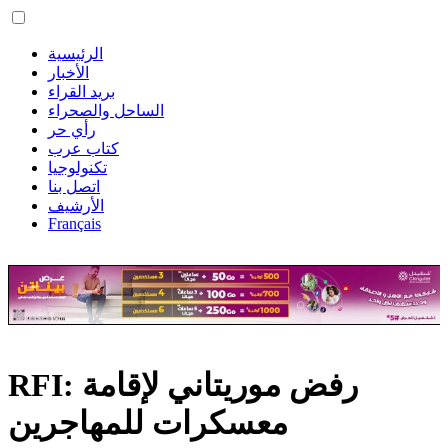
الرئيسية
الأخبار
بريد القراء
الساحل والصحراء
رأي حر
كتاب عرب
تكنولوجيا
اتصل بنا
الأرشيف
Français
RFI: رفض موريتاني لإقامة
معسكرات للمهاجرين