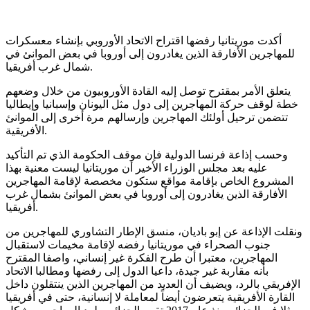
أكدت موريتانيا رفضها اقتراح الاتحاد الأوروبي بإنشاء معسكرات
للمهاجرين الأفارقة الذين يغادرون إلى أوروبا في بعض الموانئ في
شمال غرب أفريقيا.
يتعلق الأمر بمقترح توصل إليه القادة الأوروبيون من خلال وضعهم
خطة لوقف حركة المهاجرين إلى دول مثل اليونان وإسبانيا وإيطاليا
تتضمن ترحيل أولئك المهاجرين وإرسالهم مرة أخرى إلى الموانئ
الأفريقية.
وحسب إذاعة فرنسا الدولية فإن موقف الحكومة الذي تم التأكيد
عليه بعد مجلس الوزراء الأخير أن موريتانيا ليست معنية بهذا
المشروع الخاص بإقامة مواقع ستكون مخصصة لإقامة المهاجرين
الأفارقة الذين يغادرون إلى أوروبا في بعض الموانئ بشمال غرب
أفريقيا.
ونقلت الإذاعة عن إبو باديان، منسق الإطار التشاوري للمهاجرين من
جنوب الصحراء في موريتانيا رفضه لإقامة مخيمات لاستقبال
المهاجرين، معتبرا أن طرح الفكرة غير إنساني، واصفا المقترح
بأنه مقاربة غير جيدة، داعيا الدول إلى رفضها ومطالبا الاتحاد
الإفريقي بالرد، ويضيف أن العديد من المهاجرين الذين ينتقلون داخل
القارة الأفريقية يتعرضون أيضاً لمعاملة لا إنسانية، حتى في أفريقيا