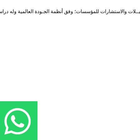
حـلـيــلات والاستشارات للمؤسسات؛ وفق أنظمة الجـودة العالمية وله درا
المقر: شارع نيلسون مانيدلا - الحي الجامعي 56 تفرغ زينة - انواكشوط