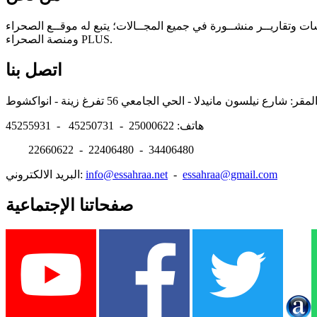
سات وتقاريــر منشــورة في جميع المجــالات؛ يتبع له موقــع الصحراء
ومنصة الصحراء PLUS.
اتصل بنا
هاتف: 25000622 - 45250731 - 45255931
22660622 - 22406480 - 34406480
essahraa@gmail.com
-
info@essahraa.net
البريد الالكتروني:
صفحاتنا الإجتماعية