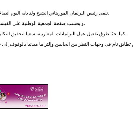
تلقى رئيس البرلمان الموريتاني الشيخ ولد بايه اليوم اتصالا هاتفيا من نظيره راشد الغنوشي رئيس مجلس نواب الشعب التونسي.
و بحسب صفحة الجمعية الوطنية على الفيسبوك، فق بحث الجانبان سبل تطوير العمل البرلماني المشترك وتعزيزه.
كما بحثا طرق تفعيل عمل البرلمانات المغاربية، سعيا لتحقيق التكامل وتبادل الخبرات بين مختلف المجالس النيابية لاتحاد المغرب العربي.