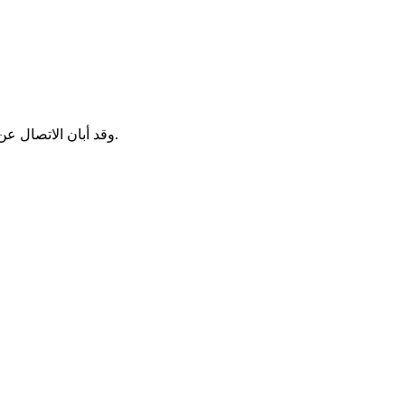
وقد أبان الاتصال عن تطابق تام في وجهات النظر بين الجانبين وإلتزاما مبدئيا بالوقوف إلى جانب الحكومات لمواجهة التحديات المترتبة على جائحة كورونا وتبعاتها.