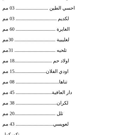
احسي الطين ........................... 03 مم
لكديم .................................. 03 مم
الغايرة ................................. 60 مم
لغليبية .................................. 30مم
تلحيه .................................. 31مم
اولاد حم ...............................18 مم
اودي الفلان..........................15 مم
تناها.................................... 08 مم
دار العافية.............................. 45 مم
لكران.................................. 38 مم
تلل ..................................20 مم
لعويسي............................... 43 مم
كوركول: