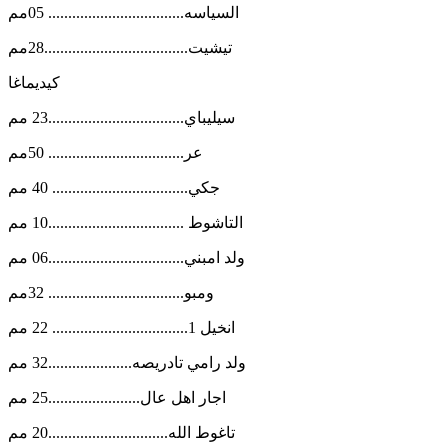
السياسه.................................. 05مم
تيشيت....................................28مم
كيديماغا
سيليباي..................................23 مم
عر.................................. 50مم
جكي.................................. 40 مم
التاشوط ..................................10 مم
ولد امبني..................................06 مم
ومبو.................................. 32مم
انخيل 1.................................. 22 مم
ولد رامي تادريصه.....................32 مم
اجار اهل عال.......................25 مم
تاغوط الله..............................20 مم