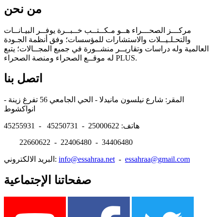
من نحن
مركـــز الصحـــراء هــو مـكــتــب خــبــرة يوفــر البيـانــات
والتحـلـيــلات والاستشارات للمؤسسات؛ وفق أنظمة الجـودة
العالمية وله دراسات وتقاريــر منشــورة في جميع المجــالات؛ يتبع
له موقــع الصحراء ومنصة الصحراء PLUS.
اتصل بنا
المقر: شارع نيلسون مانيدلا - الحي الجامعي 56 تفرغ زينة -
انواكشوط
هاتف: 25000622 - 45250731 - 45255931
22660622 - 22406480 - 34406480
essahraa@gmail.com
-
info@essahraa.net
البريد الالكتروني:
صفحاتنا الإجتماعية