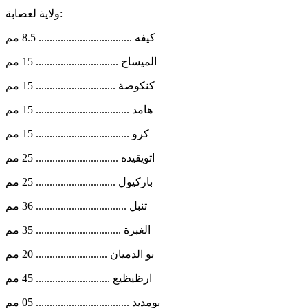
ولاية لعصابة:
كيفه .................................. 8.5 مم
الميساح .............................. 15 مم
كنكوصة ............................. 15 مم
هامد .................................. 15 مم
كرو .................................. 15 مم
اتويقيده .............................. 25 مم
باركيول ............................. 25 مم
تنبل ................................. 36 مم
الغبرة ............................... 35 مم
بو الدميان .......................... 20 مم
ارظيظيع ........................... 45 مم
بومديد .................................. 05 مم