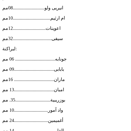
انيريى ولو...........................08مم
ام ارثيم................................10مم
اعوينات............................12مم
سيفى.................................32مم
لبراكنة:
جونابه.................................. 06 مم
بابابى..................................09 مم
ماران.................................. 16مم
امبان..................................13 مم
بوزريبية..............................35. مم
واد آمور.............................10 مم
أغميمين.............................24 مم
الفار.................................. 14 مم