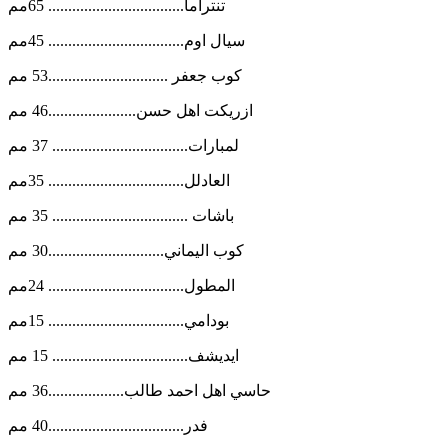
تنتراما.................................. 65مم
سيال اوم.................................. 45مم
كوب جعفر ..............................53 مم
ازريكت اهل حسن......................46 مم
لمبارات.................................. 37 مم
العادلل.................................. 35مم
باشات .................................. 35 مم
كوب اليماني.............................30 مم
المطول.................................. 24مم
بودامي.................................. 15مم
ايديشف.................................. 15 مم
حاسي اهل احمد طالب...................36 مم
فدر..................................40 مم