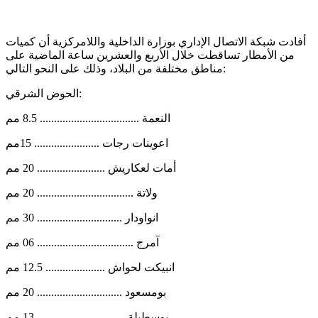
أفادت شبكة الاتصال الإداري بوزارة الداخلية واللامركزية أن كميات
من الأمطار تساقطت خلال الأربع والعشرين ساعة الماضية على
مناطق مختلفة من البلاد، وذلك على النحو التالي:
الحوض الشرقي:
النعمة ................................... 8.5 مم
اعوينات رجات ....................... 15مم
أمات لعكاريش ........................ 20 مم
ولاتة .................................. 20 مم
انواودار .............................. 30 مم
آمرج .................................. 06 مم
انبيكت لحواش ..................... 12.5 مم
بومسعود .............................. 20 مم
بوسطيلة ............................... 13 مم