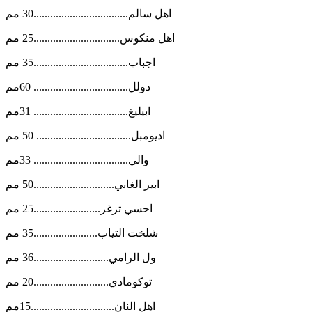
اهل سالم..................................30 مم
اهل منكوس...............................25 مم
اجباب..................................35 مم
دولل.................................. 60مم
ابيليغ.................................. 31مم
اديومبل.................................. 50 مم
والي.................................. 33مم
ابير الغابي.............................50 مم
احسي تزغر........................25 مم
شلخت التياب.......................35 مم
ول الرامي...........................36 مم
توكومادي...........................20 مم
اهل النان..............................15مم