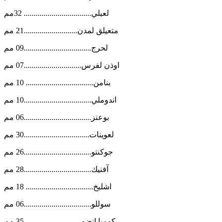
لعبلي.................................. 32مم
متعيلق لمدن...........................21 مم
لحرج..................................09 مم
اوذن لفرس.............................07 مم
بنامن.................................. 10 مم
اندوملي..................................10 مم
بوعنز..................................06 مم
لعوينات.................................30 مم
جوكنتو..................................26 مم
آفنيك..................................28 مم
اشليخ.................................. 18 مم
سوللو..................................06 مم
كومبا انضو.............................35 مم