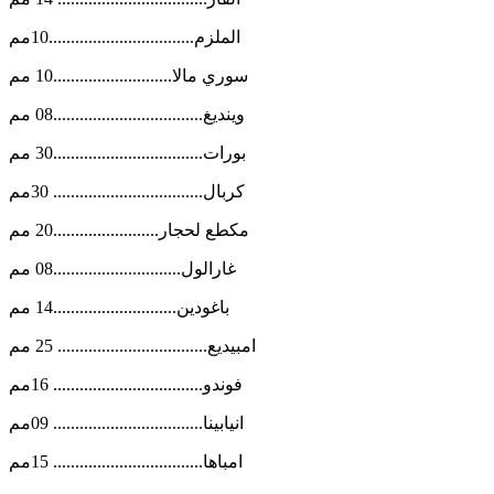
الملزم.................................10مم
سوري مالا...........................10 مم
وينديغ..................................08 مم
بورات..................................30 مم
كربال.................................. 30مم
مكطع لحجار........................20 مم
غارالول.............................08 مم
باغودين............................14 مم
امبيديع.................................. 25 مم
فوندو.................................. 16مم
انيابينا.................................. 09مم
امباها.................................. 15مم