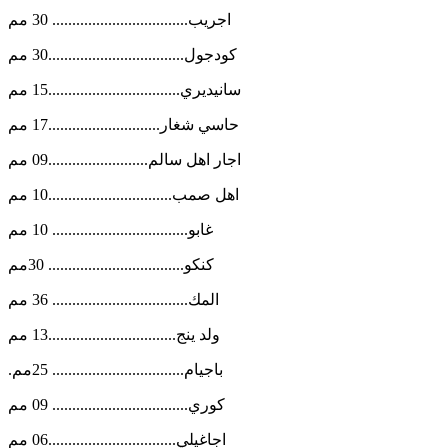
اجريب.................................. 30 مم
كودجول..................................30 مم
سانيديري.................................15 مم
حاسي شغار............................17 مم
اجار اهل سالم.........................09 مم
اهل صمب...............................10 مم
غابو.................................. 10 مم
كنكو.................................. 30مم
المك.................................. 36 مم
ولد ينج................................13 مم
.باجيام................................. 25مم
كوري.................................. 09 مم
اجاغيلي................................06 مم