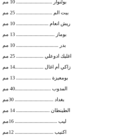
بولنوار ............................. 10 مم
بيت الم ............................. 25 مم
ريش انعام .......................... 10 مم
بوماز ............................... 13 مم
بدر .................................. 10 مم
اغليك ادوعلي ...................... 25 مم
زاكي أم اغال .......................14 مم
بومعيزة ............................ 13 مم
المدوب .............................40 مم
بغداد ............................... 30مم
الطينطان ........................... 14 مم
ليب .................................. 16مم
اكنيب ............................... 12مم