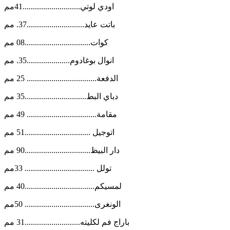
اودي لوتي............................41مم
باتت عايد............................37. مم
كوات................................08 مم
انوال بوغادوم.....................35. مم
الدفعة.................................. 25 مم
دباي البط..............................35 مم
مقامة.................................. 49 مم
اتوجيل ................................51 مم
دار البيظ................................90 مم
تولل .................................. 33مم
لمسيكم..................................40 مم
الونغرى.................................. 50مم
باراج فم لكليته...........................31 مم