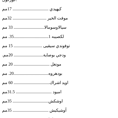
كيهيدي .................................. 17مم
موفت الخير ................................ 32مم
سيالاوسومالا............................. 33 مم
لكصيبه 1.................................35. مم
توفوندي سيقيى ........................... 15 مم
.ودجي بوصاية............................ 20مم
مونغل .................................. 20 مم
بودهروه.................................20. مم
اويد اشراك.................................. 60 مم
امبود .................................. 31.5مم
اوشكش.................................. 35مم
آوشيكيش .................................. 35مم