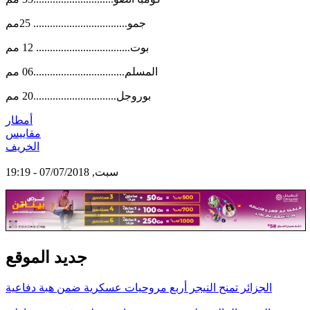
جمو.................................. 25مم
بوت.................................. 12 مم
المسلم.................................06 مم
بوروجل..............................20 مم
أمطار
مقاييس
الخريف
سبت, 07/07/2018 - 19:19
جديد الموقع
الجزائر تمنح النيجر أربع مروحيات عسكرية ضمن هبة دفاعية