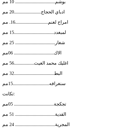
بوشم.................................. 10 مم
ادباي الحجاج.......................20 مم
امراح لغنم............................16. مم
لمبغدد..................................15 مم
شغار.................................. 25 مم
الاك.................................. 06مم
اغليك محمد الغيث.................56 مم
البط..................................32 مم
سنغرافه...............................15مم
تكانت:
تجكجة.................................. 05مم
القدية.................................. 51 مم
المجرية.................................. 24 مم