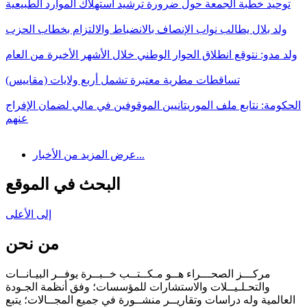
توحيد خطبة الجمعة حول ضرورة ترشيد استهلاك الموارد الطبيعية
ولد بلال يطالب نواب الإنصاف بالانضباط والالتزام بخطاب الحزب
ولد مدو: نتوقع انطلاق الحوار الوطني خلال الأشهر الأخيرة من العام
تساقطات مطرية معتبرة تشمل أربع ولايات (مقاييس)
الحكومة: نتابع ملف الموريتانيين الموقوفين في مالي لضمان الإفراج
عنهم
عرض المزيد من الأخبار...
البحث في الموقع
إلى الأعلى
من نحن
مركـــز الصحـــراء هــو مـكــتــب خــبــرة يوفــر البيـانــات
والتحـلـيــلات والاستشارات للمؤسسات؛ وفق أنظمة الجـودة
العالمية وله دراسات وتقاريــر منشــورة في جميع المجــالات؛ يتبع