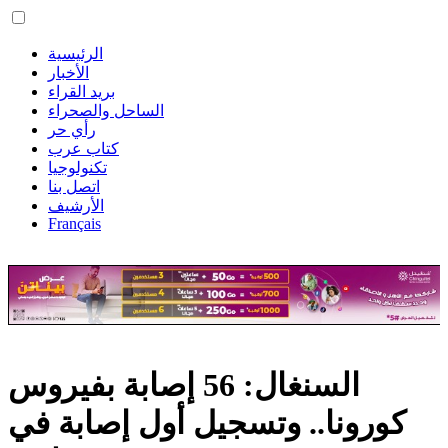
الرئيسية
الأخبار
بريد القراء
الساحل والصحراء
رأي حر
كتاب عرب
تكنولوجيا
اتصل بنا
الأرشيف
Français
السنغال: 56 إصابة بفيروس
كورونا.. وتسجيل أول إصابة في