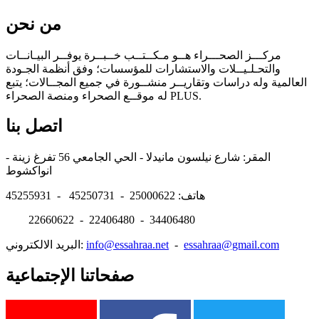
من نحن
مركـــز الصحـــراء هــو مـكــتــب خــبــرة يوفــر البيـانــات
والتحـلـيــلات والاستشارات للمؤسسات؛ وفق أنظمة الجـودة
العالمية وله دراسات وتقاريــر منشــورة في جميع المجــالات؛ يتبع
له موقــع الصحراء ومنصة الصحراء PLUS.
اتصل بنا
المقر: شارع نيلسون مانيدلا - الحي الجامعي 56 تفرغ زينة -
انواكشوط
هاتف: 25000622 - 45250731 - 45255931
22660622 - 22406480 - 34406480
essahraa@gmail.com
-
info@essahraa.net
البريد الالكتروني:
صفحاتنا الإجتماعية