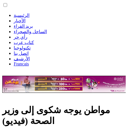
الرئيسية
الأخبار
بريد القراء
الساحل والصحراء
رأي حر
كتاب عرب
تكنولوجيا
اتصل بنا
الأرشيف
Français
مواطن يوجه شكوى إلى وزير
الصحة (فيديو)