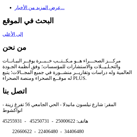
عرض المزيد من الأخبار...
البحث في الموقع
إلى الأعلى
من نحن
مركـــز الصحـــراء هــو مـكــتــب خــبــرة يوفــر البيـانــات
والتحـلـيــلات والاستشارات للمؤسسات؛ وفق أنظمة الجـودة
العالمية وله دراسات وتقاريــر منشــورة في جميع المجــالات؛ يتبع
له موقــع الصحراء ومنصة الصحراء PLUS.
اتصل بنا
المقر: شارع نيلسون مانيدلا - الحي الجامعي 56 تفرغ زينة -
انواكشوط
هاتف: 25000622 - 45250731 - 45255931
22660622 - 22406480 - 34406480