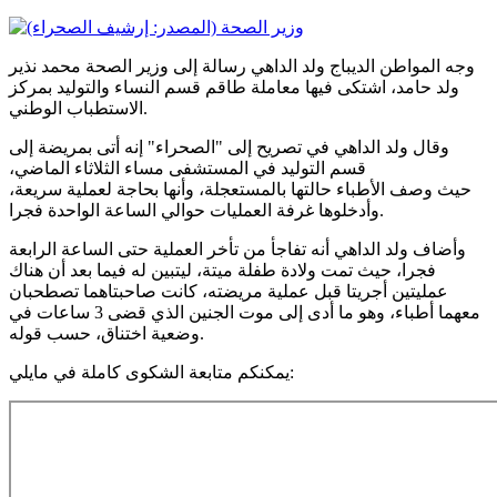
وجه المواطن الديباج ولد الداهي رسالة إلى وزير الصحة محمد نذير
ولد حامد، اشتكى فيها معاملة طاقم قسم النساء والتوليد بمركز
الاستطباب الوطني.
وقال ولد الداهي في تصريح إلى "الصحراء" إنه أتى بمريضة إلى
قسم التوليد في المستشفى مساء الثلاثاء الماضي،
حيث وصف الأطباء حالتها بالمستعجلة، وأنها بحاجة لعملية سريعة،
وأدخلوها غرفة العمليات حوالي الساعة الواحدة فجرا.
وأضاف ولد الداهي أنه تفاجأ من تأخر العملية حتى الساعة الرابعة
فجرا، حيث تمت ولادة طفلة ميتة، ليتبين له فيما بعد أن هناك
عمليتين أجريتا قبل عملية مريضته، كانت صاحبتاهما تصطحبان
معهما أطباء، وهو ما أدى إلى موت الجنين الذي قضى 3 ساعات في
وضعية اختناق، حسب قوله.
يمكنكم متابعة الشكوى كاملة في مايلي: