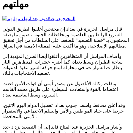
مهلتهم
قال مراسل الجزيرة في بغداد إن محتجين أغلقوا الطريق الدولي
السريع الرابط بين العاصمة ومحافظات الجنوب، ضمن ما يصفه
المحتجون بـ "خطة التصعيد" للضغط على السلطات من أجل تحقيق
مطالبهم الإصلاحية، وهو ما أكدت عليه الممثلة الأممية في العراق.
وأضاف المراسل أن المتظاهرين أغلقوا أيضا الطرق المؤدية إلى
ساحة الطيران وسط بغداد، كما أضرم عشرات المتظاهرين النار
بإطارات السيارات، في محاولة لمنع حركة السير تنفيذا لدعوات
تصعيد الاحتجاجات بالبلاد.
ونقلت وكالة الأناضول عن مصدر أمني أن قوات الأمن فضت
اعتصاما بالقوة واستعادت السيطرة على طريق محمد القاسم
السريع، وسط العاصمة بغداد.
وقد أعلن محافظ واسط -جنوب بغداد- تعطيل الدوام اليوم الاثنين،
حرصا على حياة المواطنين والأمن والسلم الاجتماعي والاستقرار
الأمني بالمحافظة.
وأشار مراسل الجزيرة عبد الفتاح فايد إلى أن التصعيد يزداد حدة
على نحو خاص في الناصرية والنجف، وقال إن معظم الدوائر