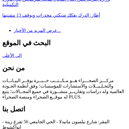
التكميلية
أطار: الدرك يفكك شبكتي مخدرات ويوقف 13 مشتبها
عرض المزيد من الأخبار...
البحث في الموقع
إلى الأعلى
من نحن
مركـــز الصحـــراء هــو مـكــتــب خــبــرة يوفــر البيـانــات
والتحـلـيــلات والاستشارات للمؤسسات؛ وفق أنظمة الجـودة
العالمية وله دراسات وتقاريــر منشــورة في جميع المجــالات؛ يتبع
له موقــع الصحراء ومنصة الصحراء PLUS.
اتصل بنا
المقر: شارع نيلسون مانيدلا - الحي الجامعي 56 تفرغ زينة -
انواكشوط