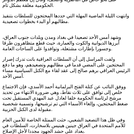
الحكومية مغلقة بشكل تام.
وانتهت الليلة الماضية المهلة التي حددها المحتجون للسلطات بتنفيذ
مطالبهم أو البدء بخطوات تصعيدية.
وشهد أمس الأحد تصعيدا في بغداد ومدن وبلدات جنوب العراق،
أبرزها الديوانية والكوت والعمارة، حيث قطع متظاهرون طرقا
وجسورا بإطارات مشتعلة، وتوافدوا على الساحات العامة.
ولفت المراسل إلى أن السلطات العراقية باتت تدرك إصرار
المحتجين على المضي قدما في مطالبهم وتصعيدهم، وهو ما دفع
الرئيس العراقي برهم صالح إلى عقد لقاء مع الكتل السياسية مساء
أمس الأحد.
ووفق النائب عن كتلة الفتح البرلمانية أحمد الأسدي، فإن الاجتماع
خلص إلى توافق على ثلاث نقاط، وهي ضرورة الانتهاء من تحديد
مرشح لرئاسة الحكومة خلفا لعادل عبد المهدي المستقيل تحت
ضغط المحتجين، وإلغاء الأسماء التي تم ترشيحها، وتسمية شخصية
مقبولة لدى الكتل الحزبية.
وفي ظل هذا التصعيد الشعبي، حثت الممثلة الخاصة للأمين العام
للأمم المتحدة في العراق جينين هينيس بلاسخارت، السلطات في
بغداد على حشد الجهود مجددا لأجل الإصلاح.