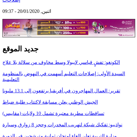
اثنين, 20/01/2020 - 09:37
جديد الموقع
الكونغو: تفشٍ قياسي لإيبولا وسط مخاوف من سلالة بلا علاج
السيدة الأولى: إصلاحات التعليم أسهمت في النهوض بالمنظومة
التعليمية
تقرير: العمال المهاجرون في أفريقيا يرتفعون إلى 13.1 مليونا
الجيش الوطني يعلن مسابقة لاكتتاب طلبة ضباط
تساقطات مطرية معتبرة تشمل 10 ولايات (مقاييس)
نواذيبو: تفكيك شبكة لتهريب المخدرات وحجز 8 زوارق وسيارة
وزارة التربية تعلن إلغاء امتحان ثمانية مترشحين في الدورة