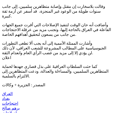
وقالت بلاسخارت إن مقتل وإصابة متظاهرين سلميين، إلى جانب
سنوات طويلة من الوعود غير المنجزة، قد أسفر عن أزمة ثقة
كبيرة.
وأضافت أنه حان الوقت لتنفيذ الإصلاحات التي أقرت جميع الجهات
الفاعلة في العراق بالحاجة إليها، وتجنب مزيد من عرقلة الاحتجاجات
من جانب من يسعون لتحقيق أهدافهم الخاصة.
وأشارت الممثلة الأممية إلى أنه يجب ألا تطغى التطورات
الجيوسياسية على المطالب المشروعة للشعب العراقي، لأن ذلك
لن يؤدي إلا إلى مزيد من غضب الرأي العام وانعدام الثقة.
اعلان
كما حثت السلطاتِ العراقيةَ على بذل قصارى جهدها لحماية
المتظاهرين السلميين، والمساءلة والعدالة، ودعت المتظاهرين إلى
الالتزام بالسلمية.
المصدر : الجزيرة + وكالات
العراق
بغداد
احتجاجات
برهم صالح
إصلاحات