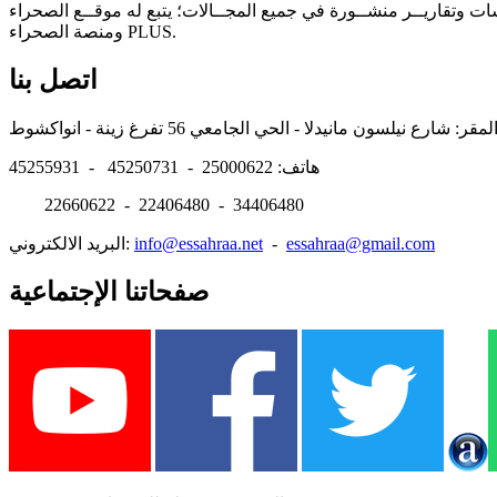
سات وتقاريــر منشــورة في جميع المجــالات؛ يتبع له موقــع الصحراء
ومنصة الصحراء PLUS.
اتصل بنا
هاتف: 25000622 - 45250731 - 45255931
22660622 - 22406480 - 34406480
essahraa@gmail.com
-
info@essahraa.net
البريد الالكتروني:
صفحاتنا الإجتماعية