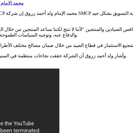
 الصيادين والمنتجين "لأننا لا ننتج لكننا نساعد المنتجين من خلال ا
والدفاع عنه، وتوجيه السياسات الطموحة للدولة الموريتانية واستراتيجيات القطاع في هذا الاتجاه. حسب تعبيره.
وأشار ولد أحمد زروق أن الشركة حققت نجاحات منتظمة في السنوات الأخيرة، حيث بلغ رقم صادراتها لهذه العام حدود 670 مليون دولار.