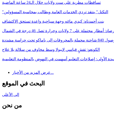
تساقطات مطرية على ست ولايات خلال الـ24 ساعة الماضية
"التكتل" ينتقد تردي الخدمات العامة ويطالب بمحاسبة المسؤولين
بنت أحمدناه: كيدي ماغه وجهة سياحية واعدة تستحق الاكتشاف
د: أمطار محتملة على 7 ولايات وحرارة تصل 46 درجة في الشمال
ات إلى باماكو تحت حراسة مشددة
الكونغو: تفشٍ قياسي لإيبولا وسط مخاوف من سلالة بلا علاج
يدة الأولى: إصلاحات التعليم أسهمت في النهوض بالمنظومة التعليمية
عرض المزيد من الأخبار...
البحث في الموقع
إلى الأعلى
من نحن