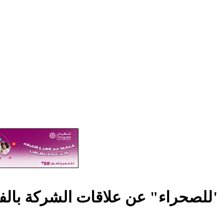
SMC يتحدث "للصحراء" عن علاقات الشركة ب