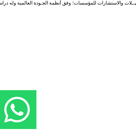
حـلـيــلات والاستشارات للمؤسسات؛ وفق أنظمة الجـودة العالمية وله درا
المقر: شارع نيلسون مانيدلا - الحي الجامعي 56 تفرغ زينة - انواكشوط