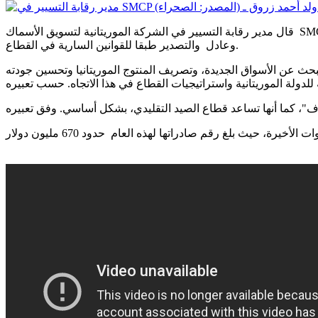
قال مدير رقابة التسيير في الشركة الموريتانية لتسويق الأسماك SMCP محمد الإمام ولد أحمد زروق إن شركة SMCP شريك لمختلف الأطراف في قطاع الصيد من أجل ضمان سير عملية التسويق بشكل جيد
وعادل والتصدير طبقا للقوانين السارية في القطاع.
لبحث عن الأسواق الجديدة، وتصريف المنتوج الموريتانيا وتحسين جودته