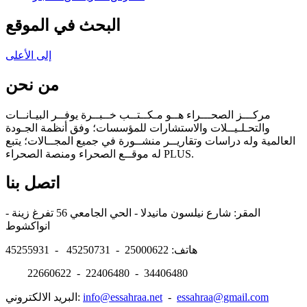
البحث في الموقع
إلى الأعلى
من نحن
مركـــز الصحـــراء هــو مـكــتــب خــبــرة يوفــر البيـانــات
والتحـلـيــلات والاستشارات للمؤسسات؛ وفق أنظمة الجـودة
العالمية وله دراسات وتقاريــر منشــورة في جميع المجــالات؛ يتبع
له موقــع الصحراء ومنصة الصحراء PLUS.
اتصل بنا
المقر: شارع نيلسون مانيدلا - الحي الجامعي 56 تفرغ زينة -
انواكشوط
هاتف: 25000622 - 45250731 - 45255931
22660622 - 22406480 - 34406480
essahraa@gmail.com
-
info@essahraa.net
البريد الالكتروني: