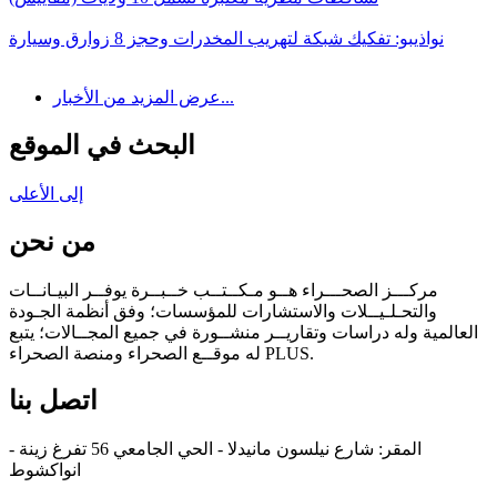
نواذيبو: تفكيك شبكة لتهريب المخدرات وحجز 8 زوارق وسيارة
عرض المزيد من الأخبار...
البحث في الموقع
إلى الأعلى
من نحن
مركـــز الصحـــراء هــو مـكــتــب خــبــرة يوفــر البيـانــات
والتحـلـيــلات والاستشارات للمؤسسات؛ وفق أنظمة الجـودة
العالمية وله دراسات وتقاريــر منشــورة في جميع المجــالات؛ يتبع
له موقــع الصحراء ومنصة الصحراء PLUS.
اتصل بنا
المقر: شارع نيلسون مانيدلا - الحي الجامعي 56 تفرغ زينة -
انواكشوط