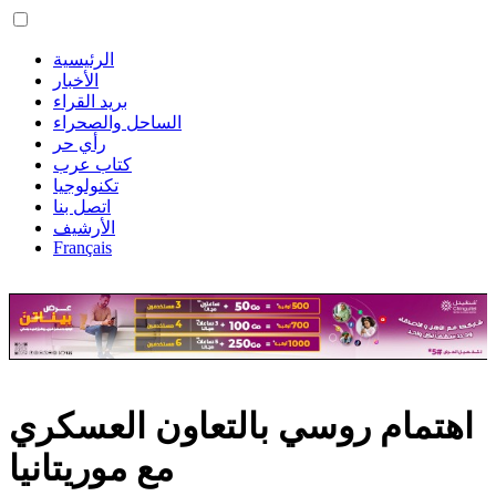
الرئيسية
الأخبار
بريد القراء
الساحل والصحراء
رأي حر
كتاب عرب
تكنولوجيا
اتصل بنا
الأرشيف
Français
اهتمام روسي بالتعاون العسكري
مع موريتانيا