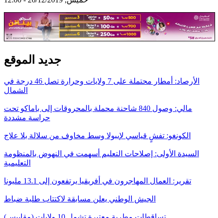
جديد الموقع
الأرصاد: أمطار محتملة على 7 ولايات وحرارة تصل 46 درجة في
الشمال
مالي: وصول 840 شاحنة محملة بالمحروقات إلى باماكو تحت
حراسة مشددة
الكونغو: تفشٍ قياسي لإيبولا وسط مخاوف من سلالة بلا علاج
السيدة الأولى: إصلاحات التعليم أسهمت في النهوض بالمنظومة
التعليمية
تقرير: العمال المهاجرون في أفريقيا يرتفعون إلى 13.1 مليونا
الجيش الوطني يعلن مسابقة لاكتتاب طلبة ضباط
تساقطات مطرية معتبرة تشمل 10 ولايات (مقاييس)