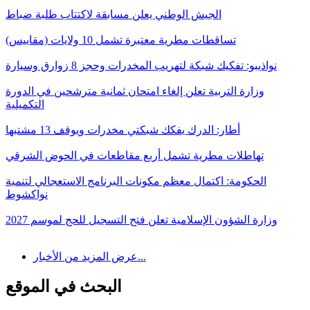
الجيش الوطني يعلن مسابقة لاكتتاب طلبة ضباط
تساقطات مطرية معتبرة تشمل 10 ولايات (مقاييس)
نواذيبو: تفكيك شبكة لتهريب المخدرات وحجز 8 زوارق وسيارة
وزارة التربية تعلن إلغاء امتحان ثمانية مترشحين في الدورة
التكميلية
أطار: الدرك يفكك شبكتي مخدرات ويوقف 13 مشتبها
تهاطلات مطرية تشمل أربع مقاطعات في الحوض الشرقي
الحكومة: اكتمال معظم مكونات البرنامج الاستعجالي لتنمية
نواكشوط
وزارة الشؤون الإسلامية تعلن فتح التسجيل للحج لموسم 2027
عرض المزيد من الأخبار...
البحث في الموقع