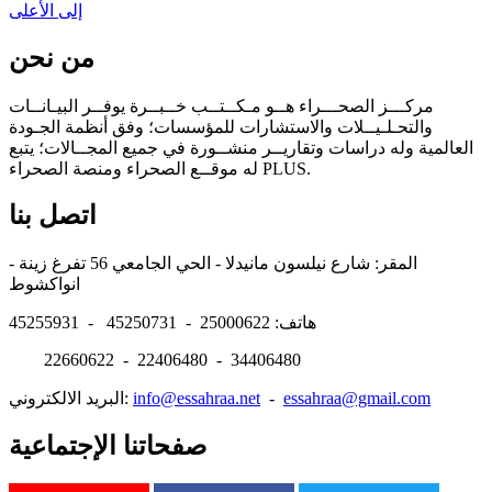
إلى الأعلى
من نحن
مركـــز الصحـــراء هــو مـكــتــب خــبــرة يوفــر البيـانــات
والتحـلـيــلات والاستشارات للمؤسسات؛ وفق أنظمة الجـودة
العالمية وله دراسات وتقاريــر منشــورة في جميع المجــالات؛ يتبع
له موقــع الصحراء ومنصة الصحراء PLUS.
اتصل بنا
المقر: شارع نيلسون مانيدلا - الحي الجامعي 56 تفرغ زينة -
انواكشوط
هاتف: 25000622 - 45250731 - 45255931
22660622 - 22406480 - 34406480
essahraa@gmail.com
-
info@essahraa.net
البريد الالكتروني:
صفحاتنا الإجتماعية