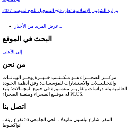
وزارة الشؤون الإسلامية تعلن فتح التسجيل للحج لموسم 2027
عرض المزيد من الأخبار...
البحث في الموقع
إلى الأعلى
من نحن
مركـــز الصحـــراء هــو مـكــتــب خــبــرة يوفــر البيـانــات
والتحـلـيــلات والاستشارات للمؤسسات؛ وفق أنظمة الجـودة
العالمية وله دراسات وتقاريــر منشــورة في جميع المجــالات؛ يتبع
له موقــع الصحراء ومنصة الصحراء PLUS.
اتصل بنا
المقر: شارع نيلسون مانيدلا - الحي الجامعي 56 تفرغ زينة -
انواكشوط