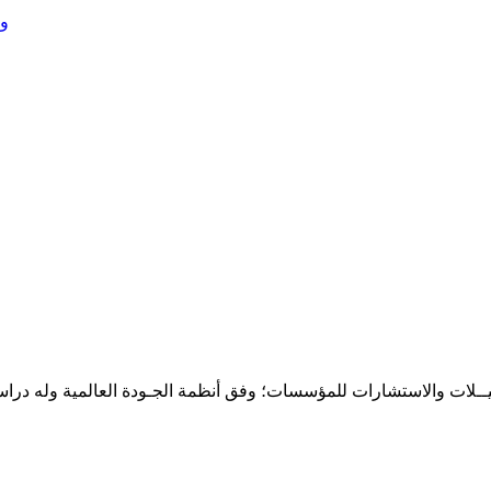
وز
حـلـيــلات والاستشارات للمؤسسات؛ وفق أنظمة الجـودة العالمية وله درا