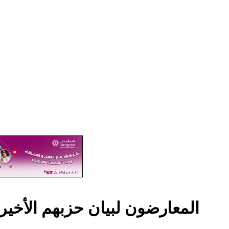
نواب UPR المعارضون لبيان حزبهم ال