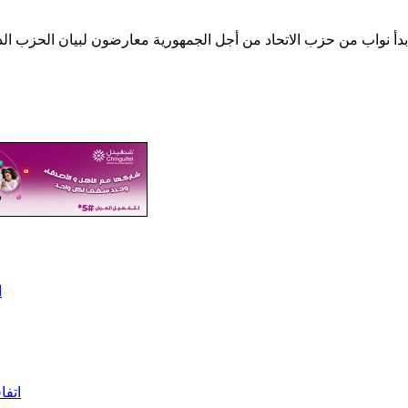
ا
اتفا