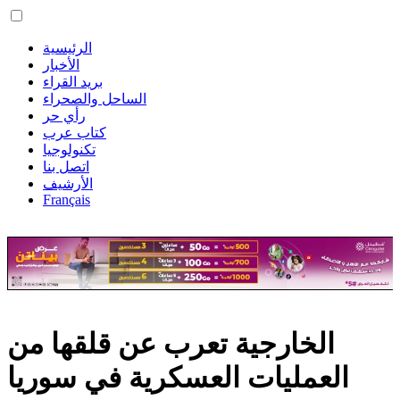
الرئيسية
الأخبار
بريد القراء
الساحل والصحراء
رأي حر
كتاب عرب
تكنولوجيا
اتصل بنا
الأرشيف
Français
الخارجية تعرب عن قلقها من
العمليات العسكرية في سوريا