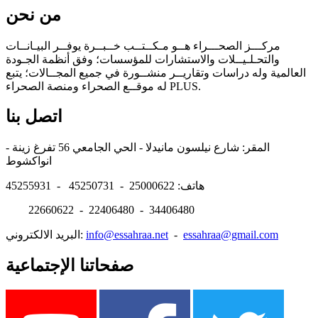
من نحن
مركـــز الصحـــراء هــو مـكــتــب خــبــرة يوفــر البيـانــات
والتحـلـيــلات والاستشارات للمؤسسات؛ وفق أنظمة الجـودة
العالمية وله دراسات وتقاريــر منشــورة في جميع المجــالات؛ يتبع
له موقــع الصحراء ومنصة الصحراء PLUS.
اتصل بنا
المقر: شارع نيلسون مانيدلا - الحي الجامعي 56 تفرغ زينة -
انواكشوط
هاتف: 25000622 - 45250731 - 45255931
22660622 - 22406480 - 34406480
essahraa@gmail.com
-
info@essahraa.net
البريد الالكتروني:
صفحاتنا الإجتماعية