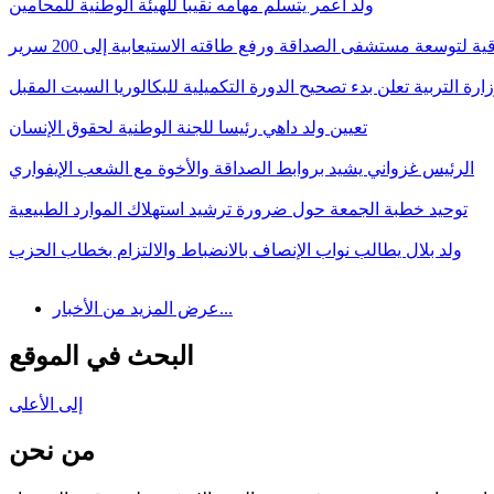
ولد أعمر يتسلم مهامه نقيبا للهيئة الوطنية للمحامين
قية لتوسعة مستشفى الصداقة ورفع طاقته الاستيعابية إلى 200 سرير
ارة التربية تعلن بدء تصحيح الدورة التكميلية للبكالوريا السبت المقبل
تعيين ولد داهي رئيسا للجنة الوطنية لحقوق الإنسان
الرئيس غزواني يشيد بروابط الصداقة والأخوة مع الشعب الإيفواري
توحيد خطبة الجمعة حول ضرورة ترشيد استهلاك الموارد الطبيعية
ولد بلال يطالب نواب الإنصاف بالانضباط والالتزام بخطاب الحزب
عرض المزيد من الأخبار...
البحث في الموقع
إلى الأعلى
من نحن