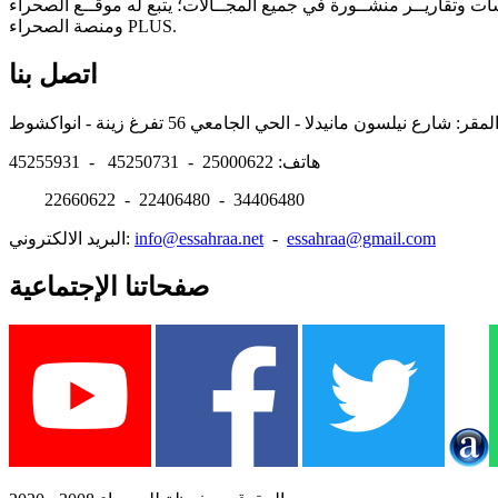
سات وتقاريــر منشــورة في جميع المجــالات؛ يتبع له موقــع الصحراء
ومنصة الصحراء PLUS.
اتصل بنا
هاتف: 25000622 - 45250731 - 45255931
22660622 - 22406480 - 34406480
essahraa@gmail.com
-
info@essahraa.net
البريد الالكتروني:
صفحاتنا الإجتماعية