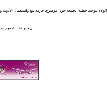
لولاة بتوحيد خطبة الجمعة حول موضوع: حرمة بيع واستعمال الأدوية وال
ويعتبر هذا التعميم تطورا جديدا في تعامل الوزارة مع الحقل الديني ومحاولة ضبطه وتأطيره.