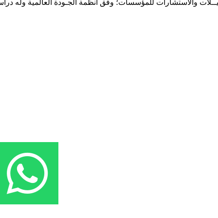
حـلـيــلات والاستشارات للمؤسسات؛ وفق أنظمة الجـودة العالمية وله درا
المقر: شارع نيلسون مانيدلا - الحي الجامعي 56 تفرغ زينة - انواكشوط