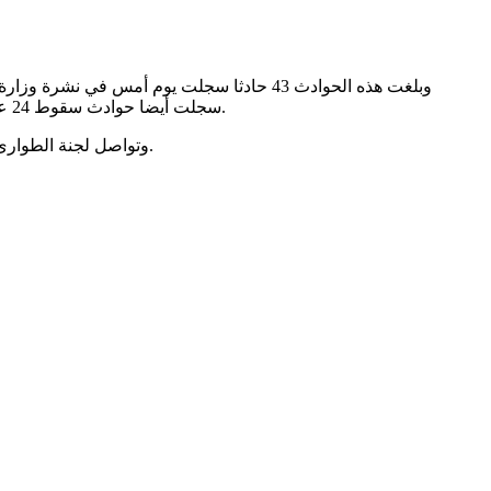
سجلت أيضا حوادث سقوط 24 عريشا في قرية دغفك ببلدية العوينات التابعة لمقاطعة الطينطان في نفس الولاية، وسجلت أيضا حوادث سقوط 10 أكواخ في سوق قرية دغفك.
وتواصل لجنة الطوارئ الحكومية رصد جديد الحوادث في عموم مناطق البلاد في ظل تراجع عدد الحوادث المسجلة بسبب توقف الأمطار وقرب نهاية فصل الخريف.