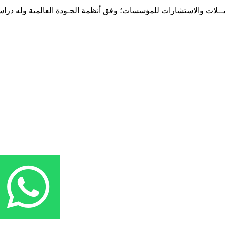
حـلـيــلات والاستشارات للمؤسسات؛ وفق أنظمة الجـودة العالمية وله درا
المقر: شارع نيلسون مانيدلا - الحي الجامعي 56 تفرغ زينة - انواكشوط