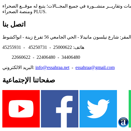
سات وتقاريــر منشــورة في جميع المجــالات؛ يتبع له موقــع الصحراء
ومنصة الصحراء PLUS.
اتصل بنا
هاتف: 25000622 - 45250731 - 45255931
22660622 - 22406480 - 34406480
essahraa@gmail.com
-
info@essahraa.net
البريد الالكتروني:
صفحاتنا الإجتماعية