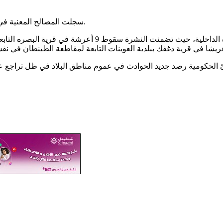
سجلت المصالح المعنية في وزارة الداخلية عشرات الحوادث شرق موريتانيا جراء تهاطل الأمطار.
وبلغت هذه الحوادث 43 حادثا سجلت يوم أمس في نشرة وزارة 