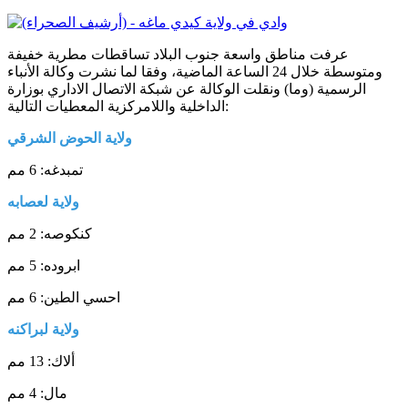
عرفت مناطق واسعة جنوب البلاد تساقطات مطرية خفيفة
ومتوسطة خلال 24 الساعة الماضية، وفقا لما نشرت وكالة الأنباء
الرسمية (وما) ونقلت الوكالة عن شبكة الاتصال الاداري بوزارة
الداخلية واللامركزية المعطيات التالية:
ولاية
الحوض
الشرقي
تمبدغه: 6 مم
ولاية
لعصابه
كنكوصه: 2 مم
ابروده: 5 مم
احسي الطين: 6 مم
ولاية
لبراكنه
ألاك: 13 مم
مال: 4 مم