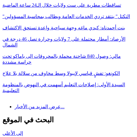
تساقطات مطرية على ست ولايات خلال الـ24 ساعة الماضية
"التكتل" ينتقد تردي الخدمات العامة ويطالب بمحاسبة المسؤولين
بنت أحمدناه: كيدي ماغه وجهة سياحية واعدة تستحق الاكتشاف
الأرصاد: أمطار محتملة على 7 ولايات وحرارة تصل 46 درجة في
الشمال
مالي: وصول 840 شاحنة محملة بالمحروقات إلى باماكو تحت
حراسة مشددة
الكونغو: تفشٍ قياسي لإيبولا وسط مخاوف من سلالة بلا علاج
السيدة الأولى: إصلاحات التعليم أسهمت في النهوض بالمنظومة
التعليمية
عرض المزيد من الأخبار...
البحث في الموقع
إلى الأعلى