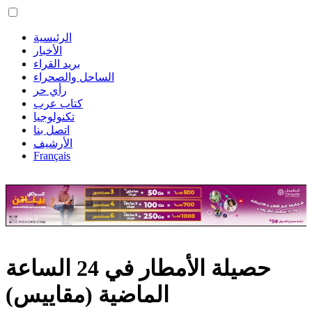
الرئيسية
الأخبار
بريد القراء
الساحل والصحراء
رأي حر
كتاب عرب
تكنولوجيا
اتصل بنا
الأرشيف
Français
حصيلة الأمطار في 24 الساعة
الماضية (مقاييس)