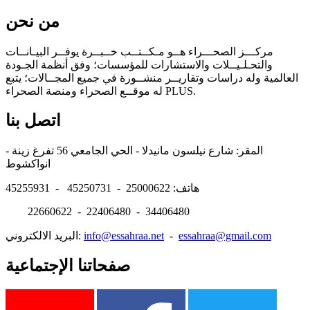
من نحن
مركـــز الصحـــراء هــو مـكــتــب خــبــرة يوفــر البيـانــات
والتحـلـيــلات والاستشارات للمؤسسات؛ وفق أنظمة الجـودة
العالمية وله دراسات وتقاريــر منشــورة في جميع المجــالات؛ يتبع
له موقــع الصحراء ومنصة الصحراء PLUS.
اتصل بنا
المقر: شارع نيلسون مانيدلا - الحي الجامعي 56 تفرغ زينة -
انواكشوط
هاتف: 25000622 - 45250731 - 45255931
22660622 - 22406480 - 34406480
essahraa@gmail.com
-
info@essahraa.net
البريد الالكتروني:
صفحاتنا الإجتماعية