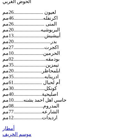
الحوض الغربي
لعيون ........................26مم
اكرنفله........................46مم
المنى .........................26مم
البربوشيه......................20مم
أبيشيش.........................13مم
بدر..............................20مم
اكجرت.........................27مم
الحرمين........................10مم
بودمقه..........................02مم
تيمزين..........................35مم
ابلمحاظر.......................20مم
ادرينايه.........................35مم
أم لحبال .......................61مم
كونكل.........................30مم
اصليحية.......................40مم
حاسي اهل احمد بشنه........10مم
المدروم........................08مم
الشارعه.......................77مم
ارديدات.......................12مم
أمطار
موسم الخريف