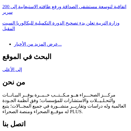
اتفاقية لتوسعة مستشفى الصداقة ورفع طاقته الاستيعابية إلى 200
سرير
وزارة التربية تعلن بدء تصحيح الدورة التكميلية للبكالوريا السبت
المقبل
عرض المزيد من الأخبار...
البحث في الموقع
إلى الأعلى
من نحن
مركـــز الصحـــراء هــو مـكــتــب خــبــرة يوفــر البيـانــات
والتحـلـيــلات والاستشارات للمؤسسات؛ وفق أنظمة الجـودة
العالمية وله دراسات وتقاريــر منشــورة في جميع المجــالات؛ يتبع
له موقــع الصحراء ومنصة الصحراء PLUS.
اتصل بنا