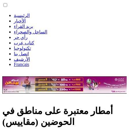
الرئيسية
الأخبار
بريد القراء
الساحل والصحراء
رأي حر
كتاب عرب
تكنولوجيا
اتصل بنا
الأرشيف
Français
أمطار معتبرة على مناطق في
الحوضين (مقاييس)