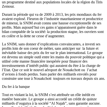
un programme destiné aux populations locales de la région du Tiris
Zemour.
Durant la période qui va de 2009 à 2013, les prix mondiaux du fer
avaient explosé. Fleuron de l’industrie mauritanienne et productrice
de minerai, la SNIM avait connu une hausse exceptionnelle de ses
profits. Mais aujourd’hui ces gains n’apparaissent guère dans le
bilan comptable de la société: la production stagne, les ouvriers sont
en colère et la dette ne cesse d’augmenter.
La SNIM, sans donner d’explications convaincantes, a investi ses
profits loin de son coeur de métier, sans anticiper sur la future et
inévitable baisse des prix du fer sur le plan international. Le groupe
est devenu un simple outil entre les mains du pouvoir politique qui a
utilisé cette manne financière inespérée pour financer des
investissements d’intérêt public qui auraient du être à la charge de
l’Etat. Que ce soit le nouvel aéroport de Nouakchott ou l’achat
d’avions à fonds perdus. Sans parler des milliards envolés pour
construire une tour à Nouakchott toujours en travaux depuis six ans.
Du fer à la banque
Tout en violant la loi, la SNIM s’est attribuée un rôle inédit en
matière bancaire. Le groupe a ainsi accordé un crédit de quinze
milliards d’ouguiya à la société “Al Najah”, sans garantie aucune.