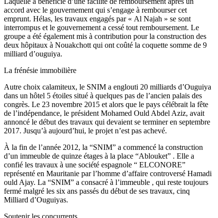
Laquelle a bénéficié d’une facilité de remboursement après un
accord avec le gouvernement qui s’engage à rembourser cet
emprunt. Hélas, les travaux engagés par « Al Najah » se sont
interrompus et le gouvernement a cessé tout remboursement. Le
groupe a été également mis à contribution pour la construction des
deux hôpitaux à Nouakchott qui ont coûté la coquette somme de 9
milliard d’ouguiya.
La frénésie immobilière
Autre choix calamiteux, le SNIM a englouti 20 milliards d’Ouguiya
dans un hôtel 5 étoiles situé à quelques pas de l’ancien palais des
congrès. Le 23 novembre 2015 et alors que le pays célébrait la fête
de l’indépendance, le président Mohamed Ould Abdel Aziz, avait
annoncé le début des travaux qui devaient se terminer en septembre
2017. Jusqu’à aujourd’hui, le projet n’est pas achevé.
À la fin de l’année 2012, la “SNIM” a commencé la construction
d’un immeuble de quinze étages à la place “Ablouket” . Elle a
confié les travaux à une société espagnole “ ELCONORE”
représenté en Mauritanie par l’homme d’affaire controversé Hamadi
ould Ajay. La “SNIM” a consacré à l’immeuble , qui reste toujours
fermé malgré les six ans passés du début de ses travaux, cinq
Milliard d’Ouguiyas.
Soutenir les concurrents