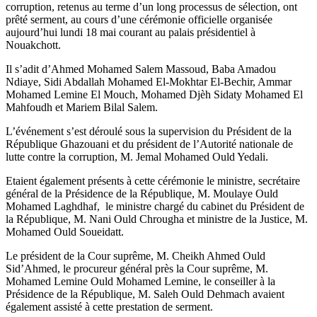
corruption, retenus au terme d’un long processus de sélection, ont
prêté serment, au cours d’une cérémonie officielle organisée
aujourd’hui lundi 18 mai courant au palais présidentiel à
Nouakchott.
Il s’adit d’Ahmed Mohamed Salem Massoud, Baba Amadou
Ndiaye, Sidi Abdallah Mohamed El-Mokhtar El-Bechir, Ammar
Mohamed Lemine El Mouch, Mohamed Djèh Sidaty Mohamed El
Mahfoudh et Mariem Bilal Salem.
L’événement s’est déroulé sous la supervision du Président de la
République Ghazouani et du président de l’Autorité nationale de
lutte contre la corruption, M. Jemal Mohamed Ould Yedali.
Etaient également présents à cette cérémonie le ministre, secrétaire
général de la Présidence de la République, M. Moulaye Ould
Mohamed Laghdhaf, le ministre chargé du cabinet du Président de
la République, M. Nani Ould Chrougha et ministre de la Justice, M.
Mohamed Ould Soueidatt.
Le président de la Cour suprême, M. Cheikh Ahmed Ould
Sid’Ahmed, le procureur général près la Cour suprême, M.
Mohamed Lemine Ould Mohamed Lemine, le conseiller à la
Présidence de la République, M. Saleh Ould Dehmach avaient
également assisté à cette prestation de serment.