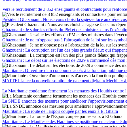
Vers le recrutement de 3 852 enseignants et contractuels pour renforce
Président Ghazouani : Nous avons choisi la sagesse face aux répercuss
Ghazouani : Je salue les efforts du PM et des ministres dans l’exéc
Ghazouani : Je ne m'oppose pas à l'abrogation de la loi sur les symboles
Ghazouani : La corruption est l'un des plus grands fléaux qui frappent
Ghazouani : Le débat sur les élections de 2029 a commencé dès mon in
Mauritanie : Ouverture d'un concours d'accès à la fonction publique p
MATTEL lance la nouvelle solution de paiement digital « Mechili » à 
La Mauritanie condamne fermement les menaces des Houthis contre l
La SNDE annonce des mesures pour améliorer l’approvisionnement 
Mauritanie : La route de l'Espoir coupée par les eaux à El Ghaïra
Mauritanie : Le Manifeste des Haratines se positionne en acteur clé du