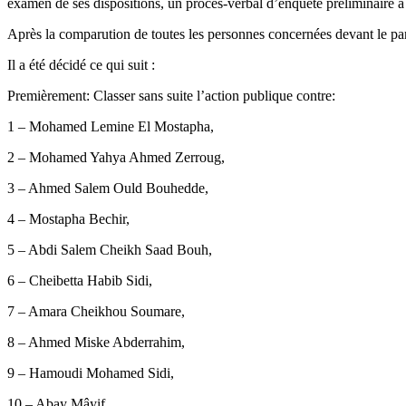
examen de ses dispositions, un procès-verbal d’enquête préliminaire a 
Après la comparution de toutes les personnes concernées devant le parqu
Il a été décidé ce qui suit :
Premièrement: Classer sans suite l’action publique contre:
1 – Mohamed Lemine El Mostapha,
2 – Mohamed Yahya Ahmed Zerroug,
3 – Ahmed Salem Ould Bouhedde,
4 – Mostapha Bechir,
5 – Abdi Salem Cheikh Saad Bouh,
6 – Cheibetta Habib Sidi,
7 – Amara Cheikhou Soumare,
8 – Ahmed Miske Abderrahim,
9 – Hamoudi Mohamed Sidi,
10 – Abay Mâyif,