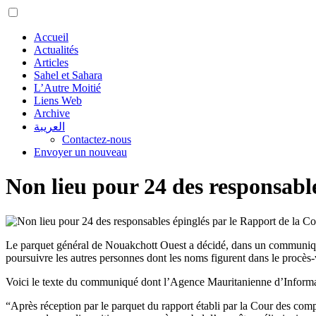
Accueil
Actualités
Articles
Sahel et Sahara
L’Autre Moitié
Liens Web
Archive
العريبة
Contactez-nous
Envoyer un nouveau
Non lieu pour 24 des responsabl
Le parquet général de Nouakchott Ouest a décidé, dans un communiqué p
poursuivre les autres personnes dont les noms figurent dans le procès-v
Voici le texte du communiqué dont l’Agence Mauritanienne d’Informat
“Après réception par le parquet du rapport établi par la Cour des comp