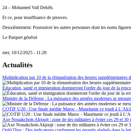
24 – Mohamed Vall Dekèh.
Et ce, pour insuffisance de preuves.
Deuxièmement: Poursuivre les autres personnes dont les noms figurent da
Le Parquet général
mer, 10/12/2025 - 11:28
Actualités
Multiplication par 10 de la rémunération des heures supplémentaires d
Éducation, santé et immigration domineront l'ordre du jour de la renc
Ministre de la Défense : La puissance des armées modernes se mesure à
COTIF U20 : Une finale inédite Maroc - Mauritanie ce jeudi à L’Alc
Axe Nouakchott-Akjoujt : zone de tirs militaires à éviter ces 29 et 30 j
Ould Djay : Des indicateurs confirment les progrès réalisés dans la lut