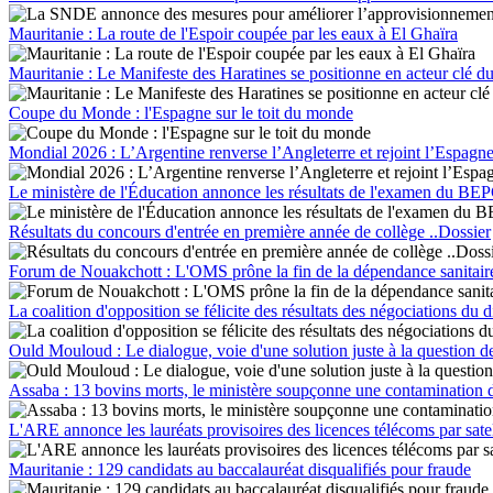
Mauritanie : La route de l'Espoir coupée par les eaux à El Ghaïra
Mauritanie : Le Manifeste des Haratines se positionne en acteur clé du
Coupe du Monde : l'Espagne sur le toit du monde
Mondial 2026 : L’Argentine renverse l’Angleterre et rejoint l’Espagne
Le ministère de l'Éducation annonce les résultats de l'examen du BEPC
Résultats du concours d'entrée en première année de collège ..Dossier
Forum de Nouakchott : L'OMS prône la fin de la dépendance sanitaire a
La coalition d'opposition se félicite des résultats des négociations du 
Ould Mouloud : Le dialogue, voie d'une solution juste à la question d
Assaba : 13 bovins morts, le ministère soupçonne une contamination d
L'ARE annonce les lauréats provisoires des licences télécoms par satel
Mauritanie : 129 candidats au baccalauréat disqualifiés pour fraude