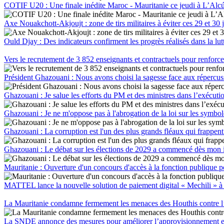
COTIF U20 : Une finale inédite Maroc - Mauritanie ce jeudi à L’Alc
Axe Nouakchott-Akjoujt : zone de tirs militaires à éviter ces 29 et 30 j
Ould Djay : Des indicateurs confirment les progrès réalisés dans la lut
Vers le recrutement de 3 852 enseignants et contractuels pour renforce
Président Ghazouani : Nous avons choisi la sagesse face aux répercuss
Ghazouani : Je salue les efforts du PM et des ministres dans l’exéc
Ghazouani : Je ne m'oppose pas à l'abrogation de la loi sur les symboles
Ghazouani : La corruption est l'un des plus grands fléaux qui frappent
Ghazouani : Le débat sur les élections de 2029 a commencé dès mon in
Mauritanie : Ouverture d'un concours d'accès à la fonction publique p
MATTEL lance la nouvelle solution de paiement digital « Mechili » à 
La Mauritanie condamne fermement les menaces des Houthis contre l
La SNDE annonce des mesures pour améliorer l’approvisionnement 