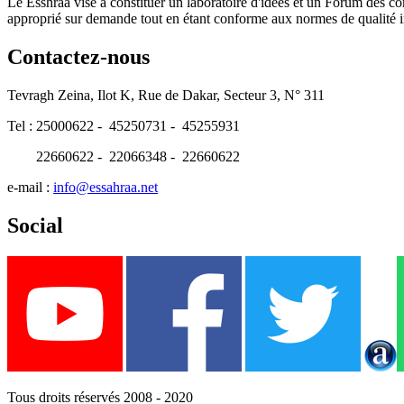
Le Esshraa vise à constituer un laboratoire d'idées et un Forum des com
approprié sur demande tout en étant conforme aux normes de qualité i
Contactez-nous
Tevragh Zeina, Ilot K, Rue de Dakar, Secteur 3, N° 311
Tel : 25000622 - 45250731 - 45255931
22660622 - 22066348 - 22660622
e-mail :
info@essahraa.net
Social
Tous droits réservés 2008 - 2020