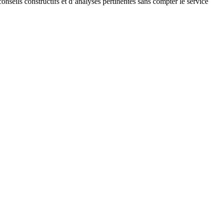
onseils constructifs et d’analyses pertinentes sans compter le service