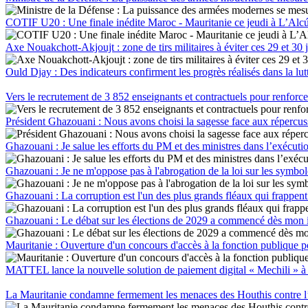
COTIF U20 : Une finale inédite Maroc - Mauritanie ce jeudi à L’Alc
Axe Nouakchott-Akjoujt : zone de tirs militaires à éviter ces 29 et 30 j
Ould Djay : Des indicateurs confirment les progrès réalisés dans la lut
Vers le recrutement de 3 852 enseignants et contractuels pour renforce
Président Ghazouani : Nous avons choisi la sagesse face aux répercuss
Ghazouani : Je salue les efforts du PM et des ministres dans l’exéc
Ghazouani : Je ne m'oppose pas à l'abrogation de la loi sur les symboles
Ghazouani : La corruption est l'un des plus grands fléaux qui frappent
Ghazouani : Le débat sur les élections de 2029 a commencé dès mon in
Mauritanie : Ouverture d'un concours d'accès à la fonction publique p
MATTEL lance la nouvelle solution de paiement digital « Mechili » à 
La Mauritanie condamne fermement les menaces des Houthis contre l