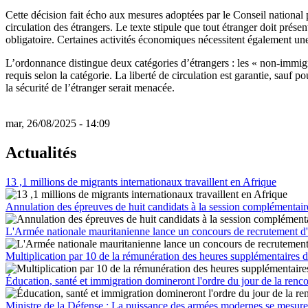
Cette décision fait écho aux mesures adoptées par le Conseil national 
circulation des étrangers. Le texte stipule que tout étranger doit prése
obligatoire. Certaines activités économiques nécessitent également une
L’ordonnance distingue deux catégories d’étrangers : les « non-immigra
requis selon la catégorie. La liberté de circulation est garantie, sauf 
la sécurité de l’étranger serait menacée.
mar, 26/08/2025 - 14:09
Actualités
13 ,1 millions de migrants internationaux travaillent en Afrique
Annulation des épreuves de huit candidats à la session complémentai
L'Armée nationale mauritanienne lance un concours de recrutement d'é
Multiplication par 10 de la rémunération des heures supplémentaires d
Éducation, santé et immigration domineront l'ordre du jour de la renc
Ministre de la Défense : La puissance des armées modernes se mesure à