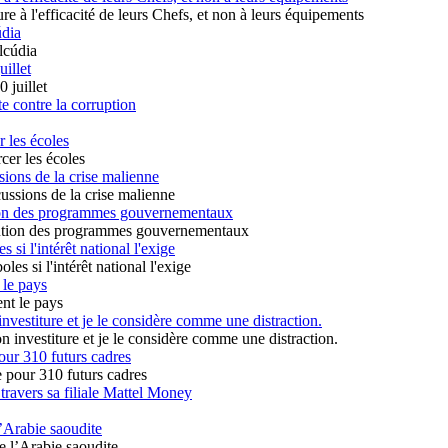
údia
uillet
te contre la corruption
r les écoles
ions de la crise malienne
ution des programmes gouvernementaux
 si l'intérêt national l'exige
 le pays
vestiture et je le considère comme une distraction.
our 310 futurs cadres
travers sa filiale Mattel Money
’Arabie saoudite