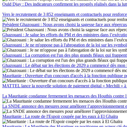
Ould Djay : Des indicateurs confirment les progrès réalisés dans la lut
Vers le recrutement de 3 852 enseignants et contractuels pour renforce
Président Ghazouani : Nous avons choisi la sagesse face aux répercuss
Ghazouani : Je salue les efforts du PM et des ministres dans l’exéc
Ghazouani : Je ne m'oppose pas à l'abrogation de la loi sur les symboles
Ghazouani : La corruption est l'un des plus grands fléaux qui frappent
Ghazouani : Le débat sur les élections de 2029 a commencé dès mon in
Mauritanie : Ouverture d'un concours d'accès à la fonction publique p
MATTEL lance la nouvelle solution de paiement digital « Mechili » à 
La Mauritanie condamne fermement les menaces des Houthis contre l
La SNDE annonce des mesures pour améliorer l’approvisionnement 
Mauritanie : La route de l'Espoir coupée par les eaux à El Ghaïra
Mauritanie : Le Manifeste des Haratines se positionne en acteur clé du