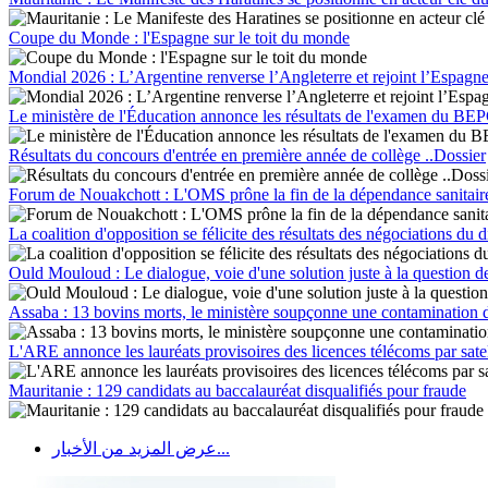
Coupe du Monde : l'Espagne sur le toit du monde
Mondial 2026 : L’Argentine renverse l’Angleterre et rejoint l’Espagne
Le ministère de l'Éducation annonce les résultats de l'examen du BEPC
Résultats du concours d'entrée en première année de collège ..Dossier
Forum de Nouakchott : L'OMS prône la fin de la dépendance sanitaire a
La coalition d'opposition se félicite des résultats des négociations du 
Ould Mouloud : Le dialogue, voie d'une solution juste à la question d
Assaba : 13 bovins morts, le ministère soupçonne une contamination d
L'ARE annonce les lauréats provisoires des licences télécoms par satel
Mauritanie : 129 candidats au baccalauréat disqualifiés pour fraude
عرض المزيد من الأخبار...