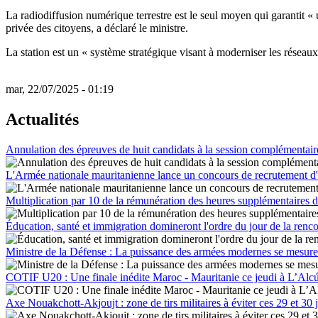
La radiodiffusion numérique terrestre est le seul moyen qui garantit « 
privée des citoyens, a déclaré le ministre.
La station est un « système stratégique visant à moderniser les réseaux,
mar, 22/07/2025 - 01:19
Actualités
Annulation des épreuves de huit candidats à la session complémentai
L'Armée nationale mauritanienne lance un concours de recrutement d'é
Multiplication par 10 de la rémunération des heures supplémentaires d
Éducation, santé et immigration domineront l'ordre du jour de la renc
Ministre de la Défense : La puissance des armées modernes se mesure à
COTIF U20 : Une finale inédite Maroc - Mauritanie ce jeudi à L’Alc
Axe Nouakchott-Akjoujt : zone de tirs militaires à éviter ces 29 et 30 j