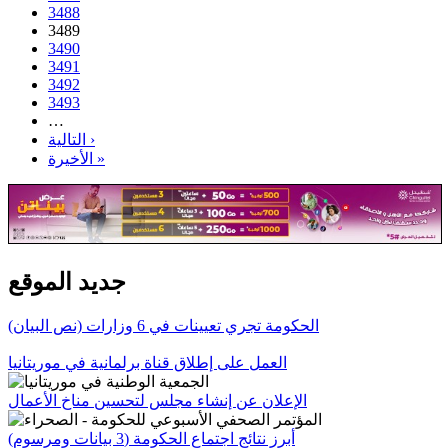
3488
3489
3490
3491
3492
3493
…
التالية ›
الأخيرة »
جديد الموقع
الحكومة تجري تعيينات في 6 وزارات (نص البيان)
العمل على إطلاق قناة برلمانية في موريتانيا
الإعلان عن إنشاء مجلس لتحسين مناخ الأعمال
أبرز نتائج اجتماع الحكومة (3 بيانات ومرسوم)