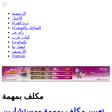
الرئيسية
الأخبار
بريد القراء
الساحل والصحراء
رأي حر
كتاب عرب
تكنولوجيا
اتصل بنا
الأرشيف
Français
مكلف بمهمة
تعيين مكلف بمهمة ومستشارين