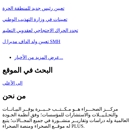
تعيين رئيس جديد للمنطقة الحرة
تعيينات في وزارة التهذيب الوطني
تجدد الحراك الاحتجاجي لعقدويي التعليم
تعيين ولد الداف مديرا ل SMH
عرض المزيد من الأخبار...
البحث في الموقع
إلى الأعلى
من نحن
مركـــز الصحـــراء هــو مـكــتــب خــبــرة يوفــر البيـانــات
والتحـلـيــلات والاستشارات للمؤسسات؛ وفق أنظمة الجـودة
العالمية وله دراسات وتقاريــر منشــورة في جميع المجــالات؛ يتبع
له موقــع الصحراء ومنصة الصحراء PLUS.