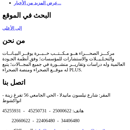
عرض المزيد من الأخبار...
البحث في الموقع
إلى الأعلى
من نحن
مركـــز الصحـــراء هــو مـكــتــب خــبــرة يوفــر البيـانــات
والتحـلـيــلات والاستشارات للمؤسسات؛ وفق أنظمة الجـودة
العالمية وله دراسات وتقاريــر منشــورة في جميع المجــالات؛ يتبع
له موقــع الصحراء ومنصة الصحراء PLUS.
اتصل بنا
المقر: شارع نيلسون مانيدلا - الحي الجامعي 56 تفرغ زينة -
انواكشوط
هاتف: 25000622 - 45250731 - 45255931
22660622 - 22406480 - 34406480