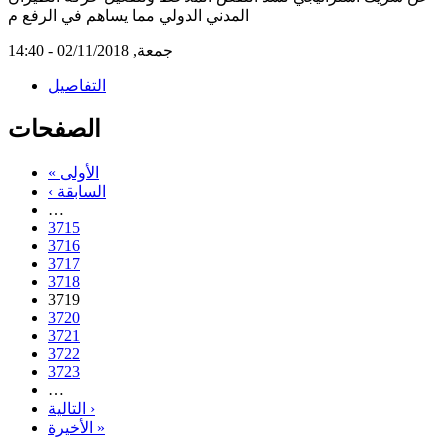
المدني الدولي مما يساهم في الرفع م
جمعة, 02/11/2018 - 14:40
التفاصيل
الصفحات
« الأولى
‹ السابقة
…
3715
3716
3717
3718
3719
3720
3721
3722
3723
…
التالية ›
الأخيرة »