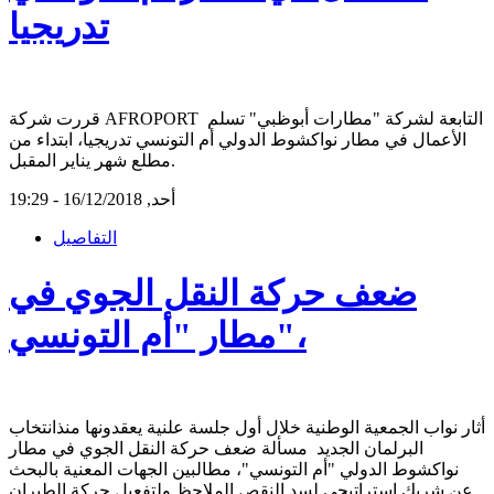
تدريجيا
قررت شركة AFROPORT التابعة لشركة "مطارات أبوظبي" تسلم
الأعمال في مطار نواكشوط الدولي أم التونسي تدريجيا، ابتداء من
مطلع شهر يناير المقبل.
أحد, 16/12/2018 - 19:29
التفاصيل
ضعف حركة النقل الجوي في
مطار "أم التونسي"،
أثار نواب الجمعية الوطنية خلال أول جلسة علنية يعقدونها منذانتخاب
البرلمان الجديد مسألة ضعف حركة النقل الجوي في مطار
نواكشوط الدولي "أم التونسي"، مطالبين الجهات المعنية بالبحث
عن شريك استراتيجي لسد النقص الملاحظ ولتفعيل حركة الطيران