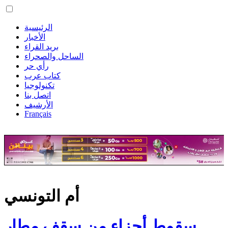
الرئيسية
الأخبار
بريد القراء
الساحل والصحراء
رأي حر
كتاب عرب
تكنولوجيا
اتصل بنا
الأرشيف
Français
أم التونسي
سقوط أجزاء من سقف مطار