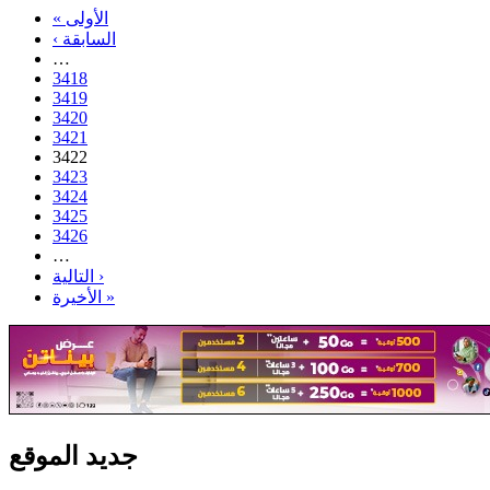
« الأولى
‹ السابقة
…
3418
3419
3420
3421
3422
3423
3424
3425
3426
…
التالية ›
الأخيرة »
جديد الموقع