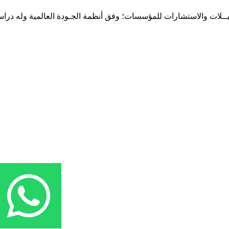
حـلـيــلات والاستشارات للمؤسسات؛ وفق أنظمة الجـودة العالمية وله درا
المقر: شارع نيلسون مانيدلا - الحي الجامعي 56 تفرغ زينة - انواكشوط