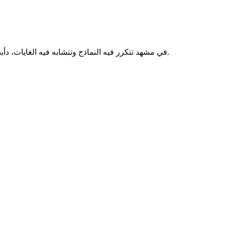
في مشهد تتكرر فيه النماذج وتتشابه فيه الغايات، دأبت الدولة الموريتانية في السنوات الأخيرة على تبني نمط إداري يتمثل في إنشاء مؤسسات جديدة بدل إعادة هيكلة وتطوير المؤسسات القائمة.