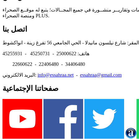
سات وتقاريــر منشــورة في جميع المجــالات؛ يتبع له موقــع الصحراء
ومنصة الصحراء PLUS.
اتصل بنا
هاتف: 25000622 - 45250731 - 45255931
22660622 - 22406480 - 34406480
essahraa@gmail.com
-
info@essahraa.net
البريد الالكتروني:
صفحاتنا الإجتماعية