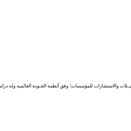
حـلـيــلات والاستشارات للمؤسسات؛ وفق أنظمة الجـودة العالمية وله درا
المقر: شارع نيلسون مانيدلا - الحي الجامعي 56 تفرغ زينة - انواكشوط