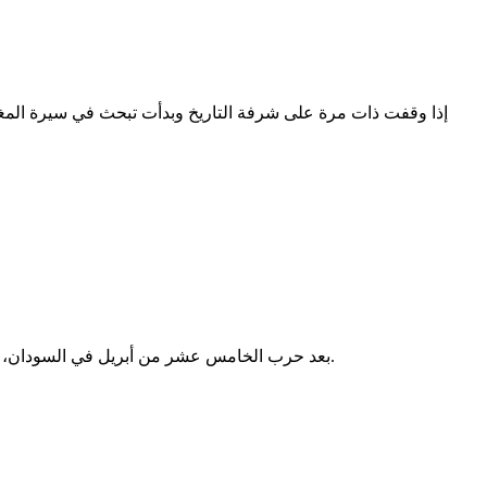
إذا وقفت ذات مرة على شرفة التاريخ وبدأت تبحث في سيرة المغو
بعد حرب الخامس عشر من أبريل في السودان، وفي خضم دوي المدافع وأنين الجرحى وصراخ النازحين، يغيب صوت المعرفة والمستقبل، صوت القلم وهمس الطلاب في الفصول الدراسية.