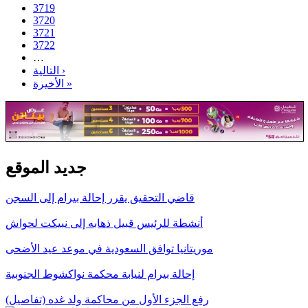
3719
3720
3721
3722
…
التالية ›
الأخيرة »
جديد الموقع
قاضي التحقيق يقرر إحالة بيرام إلى السجن
أنشطة للرئيس قبيل ذهابه إلى نبيكت لحواش
موريتانيا توافق السعودية في موعد عيد الأضحى
إحالة بيرام لنيابة محكمة نواكشوط الجنوبية
رفع الجزء الأول من محاكمة ولد غده (تفاصيل)