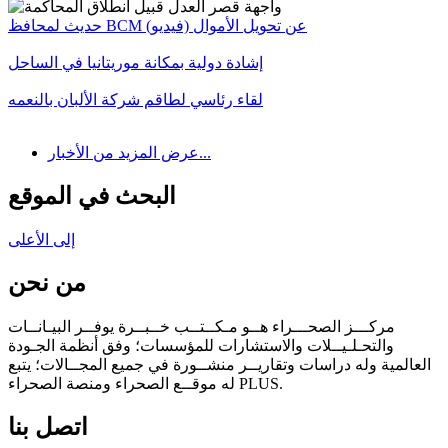
حديث لمحافظ BCM عن تحويل الأموال (فيديو)
إشادة دولية بمكانة موريتانيا في الساحل
لقاء رئاسي لطاقم شركة الألبان بالنعمه
عرض المزيد من الأخبار...
البحث في الموقع
إلى الأعلى
من نحن
مركـــز الصحـــراء هــو مـكــتــب خــبــرة يوفــر البيـانــات
والتحـلـيــلات والاستشارات للمؤسسات؛ وفق أنظمة الجـودة
العالمية وله دراسات وتقاريــر منشــورة في جميع المجــالات؛ يتبع
له موقــع الصحراء ومنصة الصحراء PLUS.
اتصل بنا