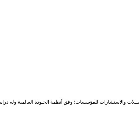
حـلـيــلات والاستشارات للمؤسسات؛ وفق أنظمة الجـودة العالمية وله درا
المقر: شارع نيلسون مانيدلا - الحي الجامعي 56 تفرغ زينة - انواكشوط