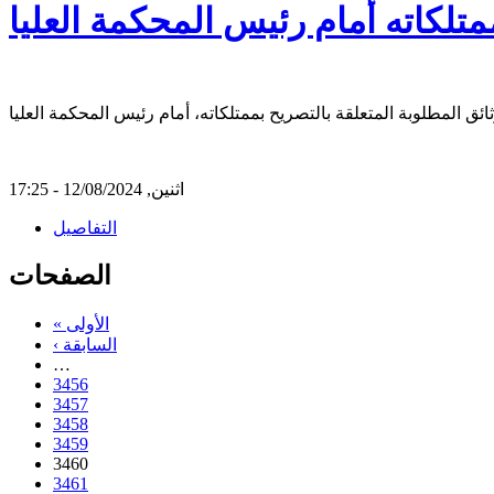
تلكاته أمام رئيس المحكمة العليا
اثنين, 12/08/2024 - 17:25
التفاصيل
الصفحات
« الأولى
‹ السابقة
…
3456
3457
3458
3459
3460
3461