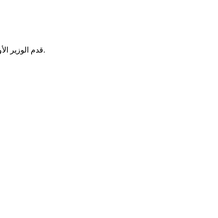
قدم الوزير الأول المختار ولد اجاي، اليوم، بقصر العدل في نواكشوط، ملفا يتضمن الوثائق المطلوبة المتعلقة بالتصريح بممتلكاته، أمام رئيس المحكمة العليا.