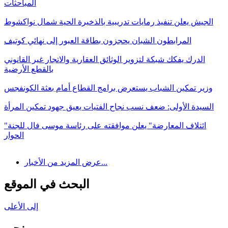
المباحثات
الجيش يعلن تنفيذ رمايات تدريبية بالذخيرة الحية شمال نواكشوط
المرابطون الشبان يحجزون بطاقة العبور إلى نهائي كوتيف
الدرك يفكك شبكة لتزوير الوثائق العقارية والاتجار غير القانوني
بالقطع الأرضية
وزير تمكين الشباب يستعرض برامج القطاع أمام بعثة الكونفجس
السيدة الأولى: ضعف نسب نجاح الفتيات يعيق جهود تمكين المرأة
"ائتلاف المعارضة" يعلن موافقته على رئاسة موسى فال للجنة
الحوار
عرض المزيد من الأخبار...
البحث في الموقع
إلى الأعلى