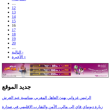
…
12
13
14
15
16
17
18
19
20
…
التالية ›
الأخيرة »
جديد الموقع
الرئيس غزواني يهنئ العاهل المغربي بمناسبة عيد العرش
زيارة ديوماي فاي إلى مالي.. الأمن والتقارب الإقليمي في صدارة