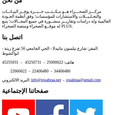
من نحن
مركـــز الصحـــراء هــو مـكــتــب خــبــرة يوفــر البيـانــات
والتحـلـيــلات والاستشارات للمؤسسات؛ وفق أنظمة الجـودة
العالمية وله دراسات وتقاريــر منشــورة في جميع المجــالات؛ يتبع
له موقــع الصحراء ومنصة الصحراء PLUS.
اتصل بنا
المقر: شارع نيلسون مانيدلا - الحي الجامعي 56 تفرغ زينة -
انواكشوط
هاتف: 25000622 - 45250731 - 45255931
22660622 - 22406480 - 34406480
essahraa@gmail.com
-
info@essahraa.net
البريد الالكتروني:
صفحاتنا الإجتماعية