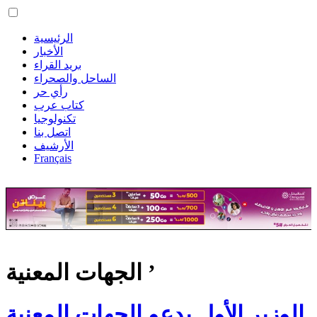
الرئيسية
الأخبار
بريد القراء
الساحل والصحراء
رأي حر
كتاب عرب
تكنولوجيا
اتصل بنا
الأرشيف
Français
الجهات المعنية ’
الوزير الأول يدعو الجهات المعنية