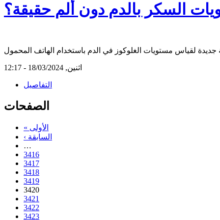
ات السكر بالدم دون ألم حقيقة؟
اثنين, 18/03/2024 - 12:17
التفاصيل
الصفحات
« الأولى
‹ السابقة
…
3416
3417
3418
3419
3420
3421
3422
3423