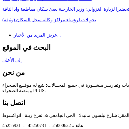
حضيرا لزيارة الغزواني: وزير الخارجية يعبئ سكان مقاطعة واد الناقة
تحويلات لرؤساء مراكز وكالة سجل السكان (وثيقة)
عرض المزيد من الأخبار...
البحث في الموقع
إلى الأعلى
من نحن
سات وتقاريــر منشــورة في جميع المجــالات؛ يتبع له موقــع الصحراء
ومنصة الصحراء PLUS.
اتصل بنا
هاتف: 25000622 - 45250731 - 45255931