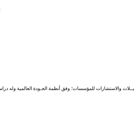
ت
حـلـيــلات والاستشارات للمؤسسات؛ وفق أنظمة الجـودة العالمية وله درا
المقر: شارع نيلسون مانيدلا - الحي الجامعي 56 تفرغ زينة - انواكشوط