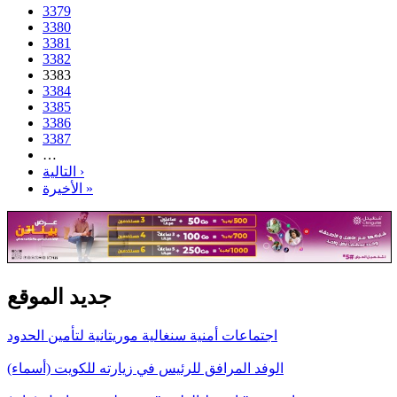
3379
3380
3381
3382
3383
3384
3385
3386
3387
…
التالية ›
الأخيرة »
جديد الموقع
اجتماعات أمنية سنغالية موريتانية لتأمين الحدود
الوفد المرافق للرئيس في زيارته للكويت (أسماء)