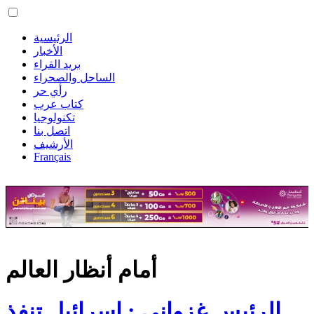
الرئيسية
الأخبار
بريد القراء
الساحل والصحراء
رأي حر
كتاب عرب
تكنولوجيا
اتصل بنا
الأرشيف
Français
أمام أنظار العالم
الرئيس غزواني : إسرائيل تنفذ