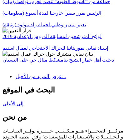
جماعة من "تاشوط الطوبه" تنضم لحزب تواصل (بيان)
الرئيس يقرر سفرا خارحيا لمدة أسبوع (معلومات)
تعيين مدير وطني لحملة ولد مولود (وثيقة)
لوائح المترشحين لمسابقة الدروس الإعدادية 2019
إسناد نقابي بموريتانيا للحراك الاحتجاجي لعمال اسنيم
دخلت أهل عمار الشيخ بتامشكط مثال حي على النسيان
عرض المزيد من الأخبار...
البحث في الموقع
إلى الأعلى
من نحن
مركـــز الصحـــراء هــو مـكــتــب خــبــرة يوفــر البيـانــات
والتحـلـيــلات والاستشارات للمؤسسات؛ وفق أنظمة الجـودة