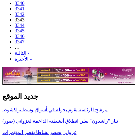
3340
3341
3342
3343
3344
3345
3346
3347
…
التالية ›
الأخيرة »
جديد الموقع
مرشح للرئاسة يقوم بجولة في أسواق وسط نواكشوط
تيار "راشدون" يعلن انطلاق أنشطته الداعمة لغزواني (صور)
غزواني يحضر نشاطا بقصر المؤتمرات