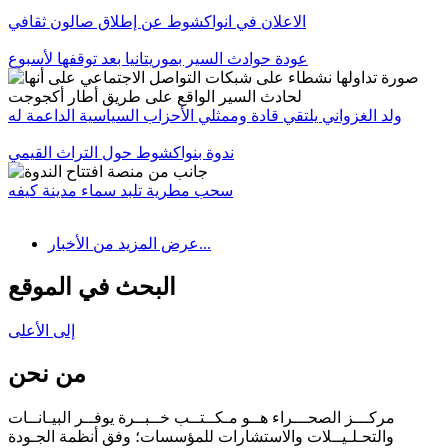
الاعلان في انواكشوط عن إطلاق صالون ثقافي
عودة حوادث السير بموريتانيا بعد توقفها لأسبوع
ولد الغزواني يلتقي قادة وممثلي الأحزاب السياسية الداعمة له
ندوة بنواكشوط حول التراث القيمي
سحب مطرية تلبد سماء مدينة كيفه
عرض المزيد من الأخبار...
البحث في الموقع
إلى الأعلى
من نحن
مركـــز الصحـــراء هــو مـكــتــب خــبــرة يوفــر البيـانــات
والتحـلـيــلات والاستشارات للمؤسسات؛ وفق أنظمة الجـودة