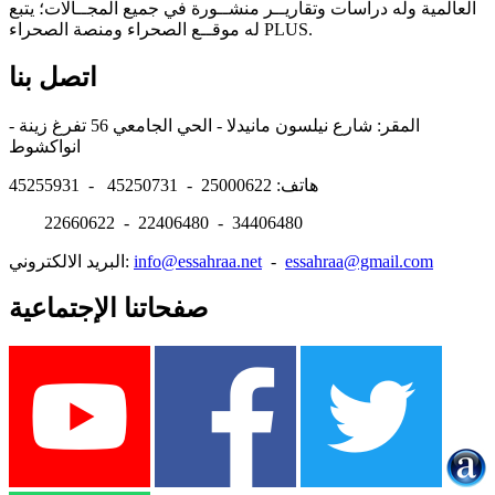
العالمية وله دراسات وتقاريــر منشــورة في جميع المجــالات؛ يتبع
له موقــع الصحراء ومنصة الصحراء PLUS.
اتصل بنا
المقر: شارع نيلسون مانيدلا - الحي الجامعي 56 تفرغ زينة -
انواكشوط
هاتف: 25000622 - 45250731 - 45255931
22660622 - 22406480 - 34406480
essahraa@gmail.com
-
info@essahraa.net
البريد الالكتروني:
صفحاتنا الإجتماعية