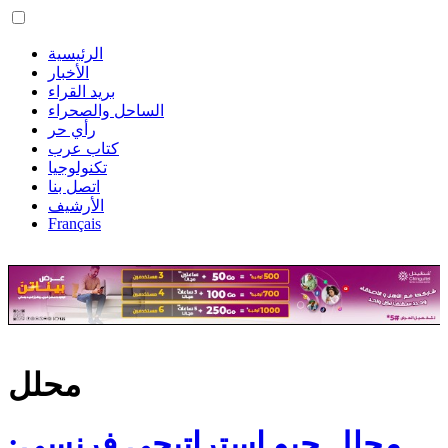
الرئيسية
الأخبار
بريد القراء
الساحل والصحراء
رأي حر
كتاب عرب
تكنولوجيا
اتصل بنا
الأرشيف
Français
محلل
محلل جيو استراتيجي فرنسي: