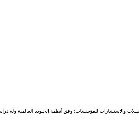
حـلـيــلات والاستشارات للمؤسسات؛ وفق أنظمة الجـودة العالمية وله درا