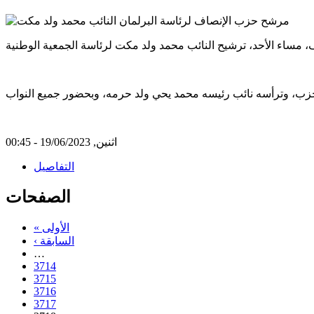
اثنين, 19/06/2023 - 00:45
التفاصيل
الصفحات
« الأولى
‹ السابقة
…
3714
3715
3716
3717