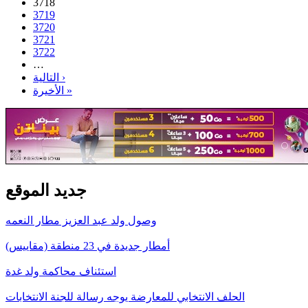
3718
3719
3720
3721
3722
…
التالية ›
الأخيرة »
جديد الموقع
وصول ولد عبد العزيز مطار النعمه
أمطار جديدة في 23 منطقة (مقاييس)
استئناف محاكمة ولد غدة
الحلف الانتخابي للمعارضة يوجه رسالة للجنة الانتخابات