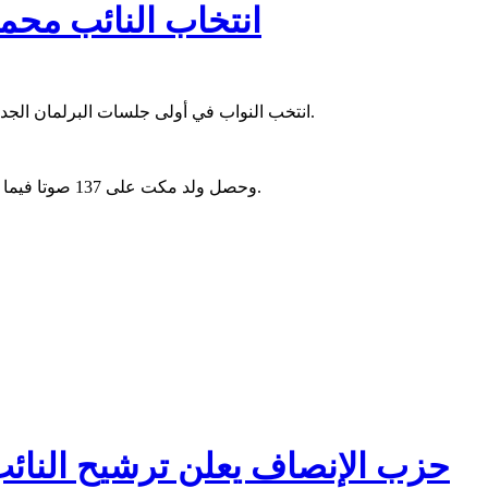
انتخاب النائب محم
انتخب النواب في أولى جلسات البرلمان الجديد، النائب عن حزب الإنصاف محمد بمب مكت رئيسا للجمعية الوطنية.
وحصل ولد مكت على 137 صوتا فيما حصل منافسه النائب عن حزب تواصل أحمدو ولد امباله على 27 صوتا.
حزب الإنصاف يعلن ترشيح النائب