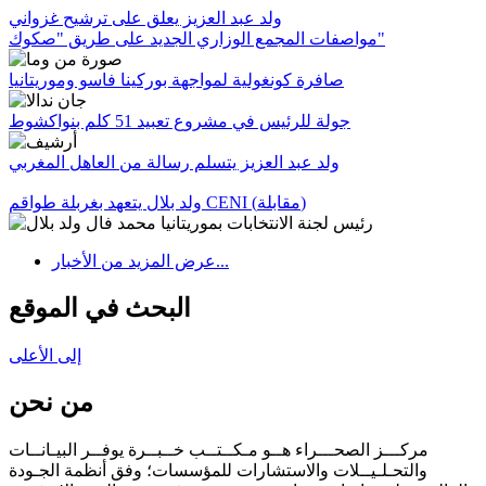
ولد عبد العزيز يعلق على ترشيح غزواني
مواصفات المجمع الوزاري الجديد على طريق "صكوك"
صافرة كونغولية لمواجهة بوركينا فاسو وموريتانيا
جولة للرئيس في مشروع تعبيد 51 كلم بنواكشوط
ولد عبد العزيز يتسلم رسالة من العاهل المغربي
ولد بلال يتعهد بغربلة طواقم CENI (مقابلة)
عرض المزيد من الأخبار...
البحث في الموقع
إلى الأعلى
من نحن
مركـــز الصحـــراء هــو مـكــتــب خــبــرة يوفــر البيـانــات
والتحـلـيــلات والاستشارات للمؤسسات؛ وفق أنظمة الجـودة