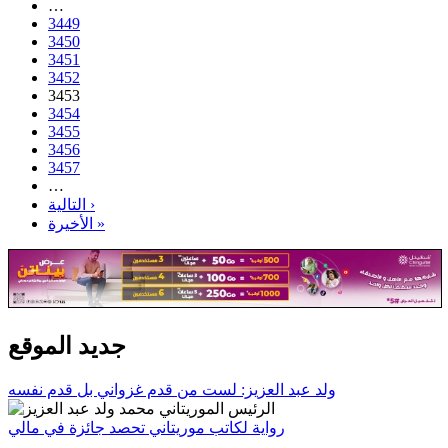
…
3449
3450
3451
3452
3453
3454
3455
3456
3457
…
التالية ›
الأخيرة »
جديد الموقع
ولد عبد العزيز: لست من قدم غزواني بل قدم نفسه
رواية لكاتب موريتاني تحصد جائزة في مالي