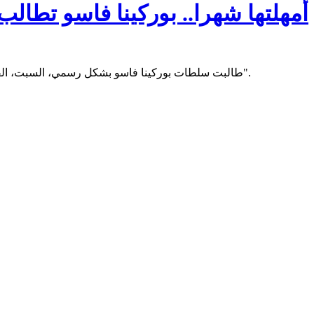
أمهلتها شهرا.. بوركينا فاسو تطالب
طالبت سلطات بوركينا فاسو بشكل رسمي، السبت، القوات الفرنسية الموجودة على أراضيها بمغادرة البلاد "في غضون شهر".