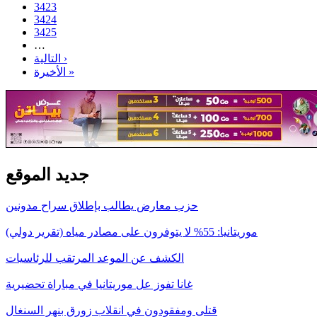
3423
3424
3425
…
التالية ›
الأخيرة »
جديد الموقع
حزب معارض يطالب بإطلاق سراح مدونين
موريتانيا: 55% لا يتوفرون على مصادر مياه (تقرير دولي)
الكشف عن الموعد المرتقب للرئاسيات
غانا تفوز عل موريتانيا في مباراة تحضيرية
قتلى ومفقودون في انقلاب زورق بنهر السنغال