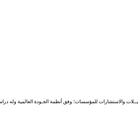
حـلـيــلات والاستشارات للمؤسسات؛ وفق أنظمة الجـودة العالمية وله درا
المقر: شارع نيلسون مانيدلا - الحي الجامعي 56 تفرغ زينة - انواكشوط