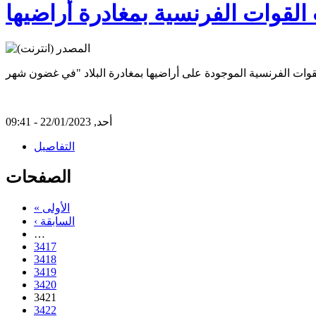
 القوات الفرنسية بمغادرة أراضيها
أحد, 22/01/2023 - 09:41
التفاصيل
الصفحات
« الأولى
‹ السابقة
…
3417
3418
3419
3420
3421
3422