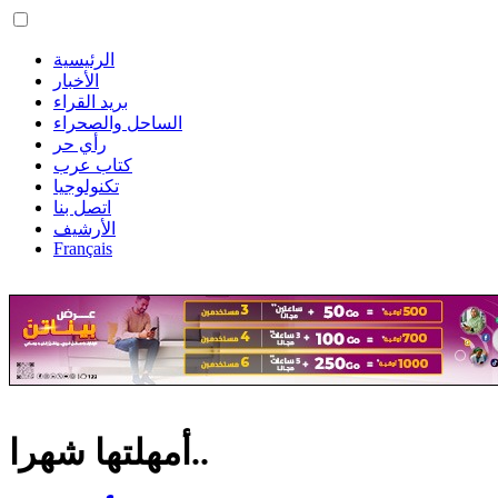
الرئيسية
الأخبار
بريد القراء
الساحل والصحراء
رأي حر
كتاب عرب
تكنولوجيا
اتصل بنا
الأرشيف
Français
أمهلتها شهرا..