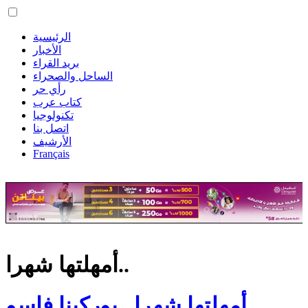
الرئيسية
الأخبار
بريد القراء
الساحل والصحراء
رأي حر
كتاب عرب
تكنولوجيا
اتصل بنا
الأرشيف
Français
أمهلتها شهرا..
أمهلتها شهرا.. بوركينا فاسو