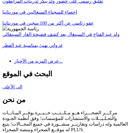
تعليق رسمي على حضور ولد ببكر تدريبات المرابطون
إحصاء للسجناء السنغاليين في موريتانيا
عفو رئاسي عن أكثر من 100 سجين في موريتانيا
ولد عبد الفتاح في السينغال بعد كشف فضيحة الغاز السينغالي
غزواني يهنئ بمناسبة عيد الفطر
عرض المزيد من الأخبار...
البحث في الموقع
إلى الأعلى
من نحن
مركـــز الصحـــراء هــو مـكــتــب خــبــرة يوفــر البيـانــات
والتحـلـيــلات والاستشارات للمؤسسات؛ وفق أنظمة الجـودة
العالمية وله دراسات وتقاريــر منشــورة في جميع المجــالات؛ يتبع
له موقــع الصحراء ومنصة الصحراء PLUS.