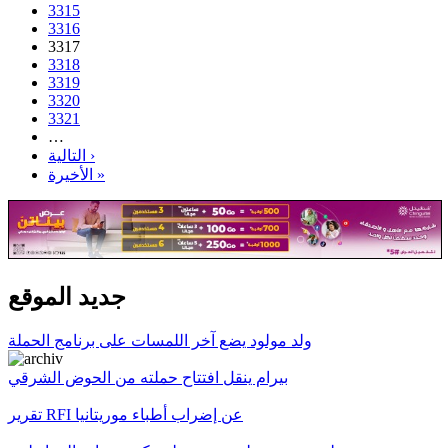
3315
3316
3317
3318
3319
3320
3321
…
التالية ›
الأخيرة »
جديد الموقع
ولد مولود يضع آخر اللمسات على برنامج الحملة
بيرام ينقل افتتاح حملته من الحوض الشرقي
تقرير RFI عن إضراب أطباء موريتانيا