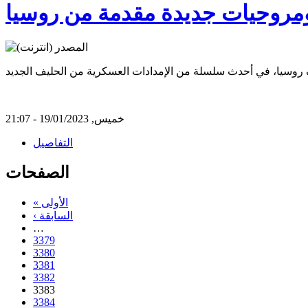
ت ومروحيات جديدة مقدمة من روسيا
خميس, 19/01/2023 - 21:07
التفاصيل
الصفحات
« الأولى
‹ السابقة
…
3379
3380
3381
3382
3383
3384