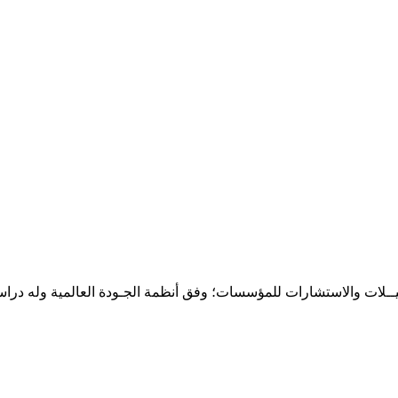
حـلـيــلات والاستشارات للمؤسسات؛ وفق أنظمة الجـودة العالمية وله درا
المقر: شارع نيلسون مانيدلا - الحي الجامعي 56 تفرغ زينة - انواكشوط