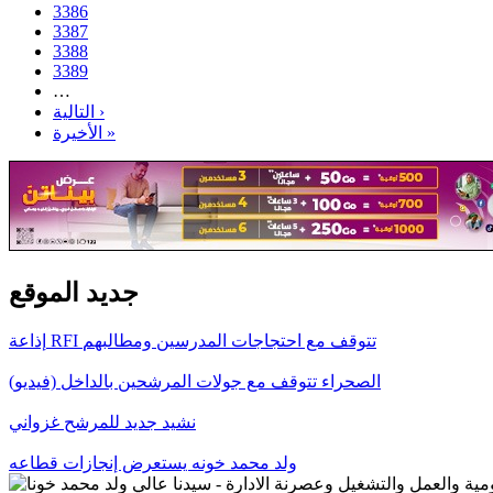
3386
3387
3388
3389
…
التالية ›
الأخيرة »
جديد الموقع
إذاعة RFI تتوقف مع احتجاجات المدرسين ومطالبهم
الصحراء تتوقف مع جولات المرشحين بالداخل (فيديو)
نشيد جديد للمرشح غزواني
ولد محمد خونه يستعرض إنجازات قطاعه