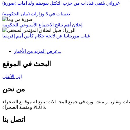
غزواني يلتقي قيادات من حزب التكتل يقودهم ولد امات (صورة)
تعيينات في 5 وزارات (بيان الحكومة)
إعلان أهم نتائج الاجتماع الأسبوعي للحكومة
غياب موريتانيا عن لائحة حكام كأس أمم إفريقيا
عرض المزيد من الأخبار...
البحث في الموقع
إلى الأعلى
من نحن
سات وتقاريــر منشــورة في جميع المجــالات؛ يتبع له موقــع الصحراء
ومنصة الصحراء PLUS.
اتصل بنا