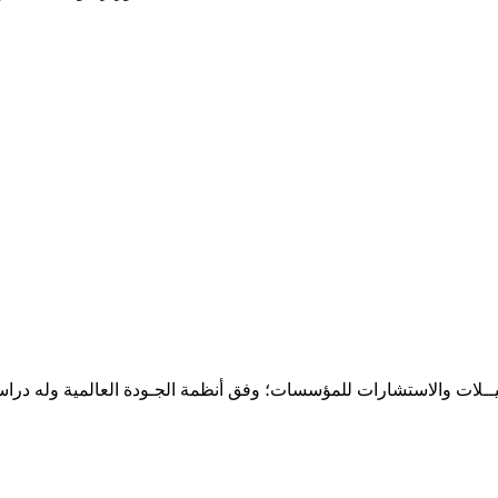
حـلـيــلات والاستشارات للمؤسسات؛ وفق أنظمة الجـودة العالمية وله درا