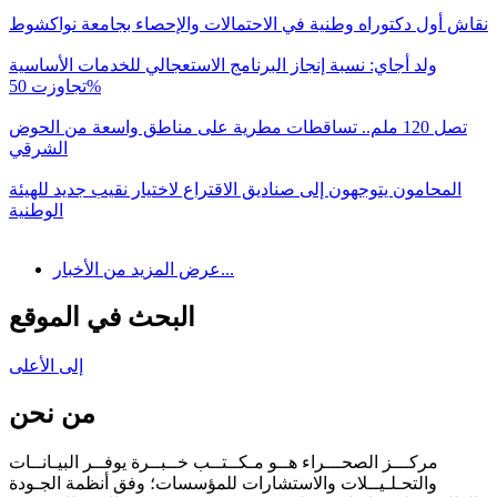
نقاش أول دكتوراه وطنية في الاحتمالات والإحصاء بجامعة نواكشوط
ولد أجاي: نسبة إنجاز البرنامج الاستعجالي للخدمات الأساسية
تجاوزت 50%
تصل 120 ملم.. تساقطات مطرية على مناطق واسعة من الحوض
الشرقي
المحامون يتوجهون إلى صناديق الاقتراع لاختيار نقيب جديد للهيئة
الوطنية
عرض المزيد من الأخبار...
البحث في الموقع
إلى الأعلى
من نحن
مركـــز الصحـــراء هــو مـكــتــب خــبــرة يوفــر البيـانــات
والتحـلـيــلات والاستشارات للمؤسسات؛ وفق أنظمة الجـودة