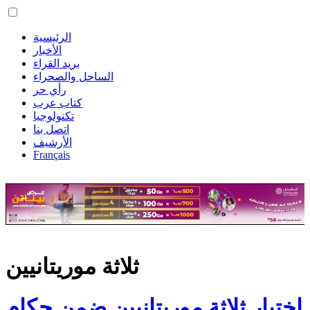
الرئيسية
الأخبار
بريد القراء
الساحل والصحراء
رأي حر
كتاب عرب
تكنولوجيا
اتصل بنا
الأرشيف
Français
ثلاثة موريتانيين
اختيار ثلاثة موريتانيين ضمن حكام